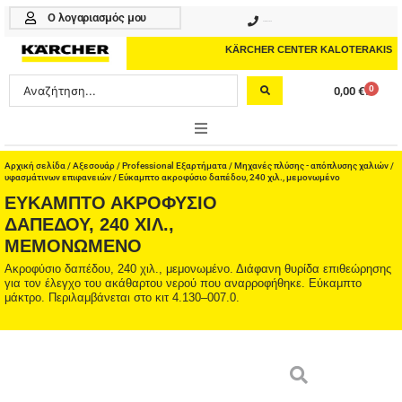
Μετάβαση
Ο λογαριασμός μου
210 4617070
στο
περιεχόμενο
KÄRCHER CENTER KALOTERAKIS
Search
0
0,00
€
Cart
...
ONLINE SHOP
Αρχική σελίδα
/
Αξεσουάρ
/
Professional Εξαρτήματα
/
Μηχανές πλύσης - απόπλυσης χαλιών /
υφασμάτινων επιφανειών
/ Εύκαμπτο ακροφύσιο δαπέδου, 240 χιλ., μεμονωμένο
ΕΎΚΑΜΠΤΟ ΑΚΡΟΦΎΣΙΟ
HOME & GARDEN
ΔΑΠΈΔΟΥ, 240 ΧΙΛ.,
ΜΕΜΟΝΩΜΈΝΟ
PROFESSIONAL
Ακροφύσιο δαπέδου, 240 χιλ., μεμονωμένο. Διάφανη θυρίδα επιθεώρησης
ΑΞΕΣΟΥΑΡ
για τον έλεγχο του ακάθαρτου νερού που αναρροφήθηκε. Εύκαμπτο
μάκτρο. Περιλαμβάνεται στο κιτ 4.130–007.0.
ΚΑΘΑΡΙΣΤΙΚΑ
ΥΠΗΡΕΣΙΕΣ-ΝΕΑ-ΛΥΣΕΙΣ