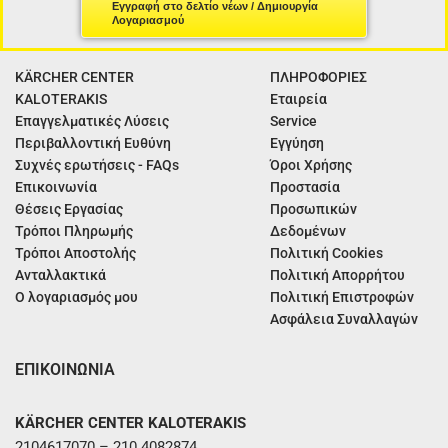
Εγγραφή στο δελτίο νέων / Δημιουργία
Λογαριασμού
KÄRCHER CENTER
ΠΛΗΡΟΦΟΡΙΕΣ
KALOTERAKIS
Εταιρεία
Επαγγελματικές Λύσεις
Service
Περιβαλλοντική Ευθύνη
Εγγύηση
Συχνές ερωτήσεις - FAQs
Όροι Χρήσης
Επικοινωνία
Προστασία
Θέσεις Εργασίας
Προσωπικών
Τρόποι Πληρωμής
Δεδομένων
Τρόποι Αποστολής
Πολιτική Cookies
Ανταλλακτικά
Πολιτική Απορρήτου
Ο λογαριασμός μου
Πολιτική Επιστροφών
Ασφάλεια Συναλλαγών
ΕΠΙΚΟΙΝΩΝΙΑ
KÄRCHER CENTER KALOTERAKIS
2104617070 – 210 4082874