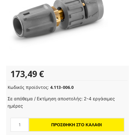
173,49
€
Κωδικός προϊόντος:
4.113-006.0
Ακροφύσιο
Σε απόθεμα / Εκτίμηση αποστολής: 2-4 εργάσιμες
Vario
ημέρες
με
γωνία,
ΠΡΟΣΘΉΚΗ ΣΤΟ ΚΑΛΆΘΙ
080
ποσότητα