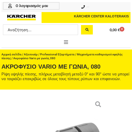
Μετάβαση
Ο λογαριασμός μου
210 4617070
στο
περιεχόμενο
KÄRCHER CENTER KALOTERAKIS
Search
0
0,00
€
Cart
...
ONLINE SHOP
Αρχική σελίδα
/
Αξεσουάρ
/
Professional Εξαρτήματα
/
Μηχανήματα καθαρισμού υψηλής
πίεσης
/ Ακροφύσιο Vario με γωνία, 080
ΑΚΡΟΦΎΣΙΟ VARIO ΜΕ ΓΩΝΊΑ, 080
HOME & GARDEN
Ρίψη υψηλής πίεσης, πλήρως μεταβλητή μεταξύ 0° και 90° ώστε να μπορεί
να ταιριάζει επακριβώς σε όλους τους τύπους ρύπων και επιφανειών.
PROFESSIONAL
ΑΞΕΣΟΥΑΡ
ΚΑΘΑΡΙΣΤΙΚΑ
ΥΠΗΡΕΣΙΕΣ-ΝΕΑ-ΛΥΣΕΙΣ