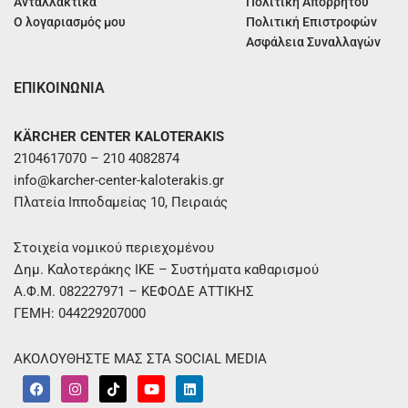
Ανταλλακτικά
Πολιτική Απορρήτου
Ο λογαριασμός μου
Πολιτική Επιστροφών
Ασφάλεια Συναλλαγών
ΕΠΙΚΟΙΝΩΝΙΑ
KÄRCHER CENTER KALOTERAKIS
2104617070 – 210 4082874
info@karcher-center-kaloterakis.gr
Πλατεία Ιπποδαμείας 10, Πειραιάς
Στοιχεία νομικού περιεχομένου
Δημ. Καλοτεράκης ΙΚΕ – Συστήματα καθαρισμού
Α.Φ.Μ. 082227971 – ΚΕΦΟΔΕ ΑΤΤΙΚΗΣ
ΓΕΜΗ: 044229207000
ΑΚΟΛΟΥΘΗΣΤΕ ΜΑΣ ΣΤΑ SOCIAL MEDIA
F
I
T
Y
L
a
n
i
o
i