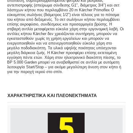
υποπίεση, συμπεριλαμβανομένου φίλτρου και βαλβίδας
αντεπιστροφής (σπείρωμα σύνδεσης G1″, διάμετρος 3/4″) και σετ
λάστιχων κήπου που περιλαμβάνει 20 m Kärcher Primoflex Ο
εύκαμπτος σωλήνας (διάμετρος 1/2″) είναι τέλειος για το πότισμα
του κήπου από δεξαμενές. Το σετ σωλήνων κήπου περιλαμβάνει
επίσης ακροφύσιο, συνδέσμους και προσαρμογέα βρύσης. Η
στιβαρή αντλία μεταφέρεται εύκολα χάρη στην εργονομική λαβή. Οι
αντλίες κήπου Kärcher δεν χρειάζονται συντήρηση, μπορούν να
εγκατασταθούν χωρίς τη χρήση εργαλείων και μπορούν να
ενεργοποιηθούν και να απενεργοποιηθούν εύκολα χάρη στο
μεγάλο ποδοδιακόπτη. Τα υλικά υψηλής ποιότητας υπόσχονται
μεγάλη διάρκεια ζωής. Η Kärcher προσφέρει επίσης εκτεταμένη
εγγύηση πέντε ετών. Χάρη στον ηλεκτρονικό διακόπτη πίεσης, το
BP 5.000 Garden μπορεί να αναβαθμιστεί σε αντλία με αυτόματη
λειτουργία Start/Stop – για ακόμα μεγαλύτερη άνεση στον κήπο ή
για την παροχή νερού στο σπίτι.
ΧΑΡΑΚΤΗΡΙΣΤΙΚΑ ΚΑΙ ΠΛΕΟΝΕΚΤΗΜΑΤΑ