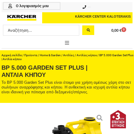
Μετάβαση
Ο λογαριασμός μου
210 4617070
στο
περιεχόμενο
KÄRCHER CENTER KALOTERAKIS
Search
0
0,00
€
Cart
...
ONLINE SHOP
Αρχική σελίδα
/
Προϊοντα
/
Home & Garden
/
Αντλίες
/
Αντλίες κήπου
/ BP 5.000 Garden Set Plus
| Αντλία κήπου
BP 5.000 GARDEN SET PLUS |
HOME & GARDEN
ΑΝΤΛΊΑ ΚΉΠΟΥ
PROFESSIONAL
Το BP 5.000 Garden Set Plus είναι έτοιμο για χρήση αμέσως χάρη στο σετ
σωλήνων αναρρόφησης και κήπου. Η ανθεκτική και ισχυρή αντλία κήπου
είναι ιδανική για πότισμα από δεξαμενές/στέρνες.
ΑΞΕΣΟΥΑΡ
ΚΑΘΑΡΙΣΤΙΚΑ
ΥΠΗΡΕΣΙΕΣ-ΝΕΑ-ΛΥΣΕΙΣ