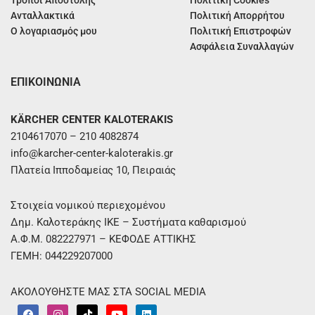
Ανταλλακτικά
Πολιτική Απορρήτου
Ο λογαριασμός μου
Πολιτική Επιστροφών
Ασφάλεια Συναλλαγών
ΕΠΙΚΟΙΝΩΝΙΑ
KÄRCHER CENTER KALOTERAKIS
2104617070 – 210 4082874
info@karcher-center-kaloterakis.gr
Πλατεία Ιπποδαμείας 10, Πειραιάς
Στοιχεία νομικού περιεχομένου
Δημ. Καλοτεράκης ΙΚΕ – Συστήματα καθαρισμού
Α.Φ.Μ. 082227971 – ΚΕΦΟΔΕ ΑΤΤΙΚΗΣ
ΓΕΜΗ: 044229207000
ΑΚΟΛΟΥΘΗΣΤΕ ΜΑΣ ΣΤΑ SOCIAL MEDIA
F
I
T
Y
L