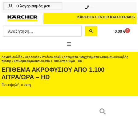
Μετάβαση
Ο λογαριασμός μου
210 4617070
στο
περιεχόμενο
KÄRCHER CENTER KALOTERAKIS
Search
0
0,00
€
Cart
...
ONLINE SHOP
Αρχική σελίδα
/
Αξεσουάρ
/
Professional Εξαρτήματα
/
Μηχανήματα καθαρισμού υψηλής
πίεσης
/ Επίθεμα ακροφυσίου από 1.100 λίτρα/ώρα – HD
ΕΠΊΘΕΜΑ ΑΚΡΟΦΥΣΊΟΥ ΑΠΌ 1.100
HOME & GARDEN
ΛΊΤΡΑ/ΏΡΑ – HD
PROFESSIONAL
Για υψηλή πίεση.
ΑΞΕΣΟΥΑΡ
ΚΑΘΑΡΙΣΤΙΚΑ
ΥΠΗΡΕΣΙΕΣ-ΝΕΑ-ΛΥΣΕΙΣ