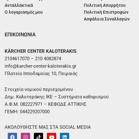
Ανταλλακτικά
Πολιτική Απορρήτου
Ο λογαριασμός μου
Πολιτική Επιστροφών
Ασφάλεια Συναλλαγών
ΕΠΙΚΟΙΝΩΝΙΑ
KÄRCHER CENTER KALOTERAKIS
2104617070 – 210 4082874
info@karcher-center-kaloterakis.gr
Πλατεία Ιπποδαμείας 10, Πειραιάς
Στοιχεία νομικού περιεχομένου
Δημ. Καλοτεράκης ΙΚΕ – Συστήματα καθαρισμού
Α.Φ.Μ. 082227971 – ΚΕΦΟΔΕ ΑΤΤΙΚΗΣ
ΓΕΜΗ: 044229207000
ΑΚΟΛΟΥΘΗΣΤΕ ΜΑΣ ΣΤΑ SOCIAL MEDIA
F
I
T
Y
L