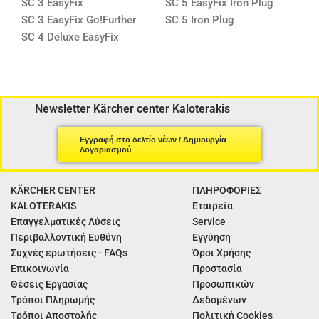
SC 3 EasyFix
SC 5 EasyFix Iron Plug
SC 3 EasyFix Go!Further
SC 5 Iron Plug
SC 4 Deluxe EasyFix
Newsletter Kärcher center Kaloterakis
Εγγραφή στο δελτίο νέων / Δημιουργία
Λογαριασμού
KÄRCHER CENTER
ΠΛΗΡΟΦΟΡΙΕΣ
KALOTERAKIS
Εταιρεία
Επαγγελματικές Λύσεις
Service
Περιβαλλοντική Ευθύνη
Εγγύηση
Συχνές ερωτήσεις - FAQs
Όροι Χρήσης
Επικοινωνία
Προστασία
Θέσεις Εργασίας
Προσωπικών
Τρόποι Πληρωμής
Δεδομένων
Τρόποι Αποστολής
Πολιτική Cookies