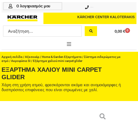
Μετάβαση
Ο λογαριασμός μου
210 4617070
στο
περιεχόμενο
KÄRCHER CENTER KALOTERAKIS
Search
0
0,00
€
Cart
...
ONLINE SHOP
Αρχική σελίδα
/
Αξεσουάρ
/
Home & Garden Εξαρτήματα
/
Σύστημα σιδερώματος με
ατμό
/
Ακροφύσια SI
/ Εξάρτημα χαλιού mini carpet glider
ΕΞΆΡΤΗΜΑ ΧΑΛΙΟΎ MINI CARPET
HOME & GARDEN
GLIDER
PROFESSIONAL
Χάρη στη χρήση ατμού, φρεσκάρονται ακόμα και ανομοιόμορφες ή
δυσπρόσιτες επιφάνειες που είναι στρωμένες με χαλί.
ΑΞΕΣΟΥΑΡ
ΚΑΘΑΡΙΣΤΙΚΑ
ΥΠΗΡΕΣΙΕΣ-ΝΕΑ-ΛΥΣΕΙΣ