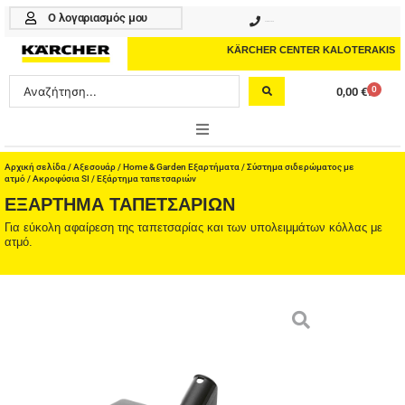
Μετάβαση
Ο λογαριασμός μου
210 4617070
στο
περιεχόμενο
KÄRCHER CENTER KALOTERAKIS
Search
0
0,00
€
Cart
...
ONLINE SHOP
Αρχική σελίδα
/
Αξεσουάρ
/
Home & Garden Εξαρτήματα
/
Σύστημα σιδερώματος με
ατμό
/
Ακροφύσια SI
/ Εξάρτημα ταπετσαριών
ΕΞΆΡΤΗΜΑ ΤΑΠΕΤΣΑΡΙΏΝ
HOME & GARDEN
Για εύκολη αφαίρεση της ταπετσαρίας και των υπολειμμάτων κόλλας με
ατμό.
PROFESSIONAL
ΑΞΕΣΟΥΑΡ
ΚΑΘΑΡΙΣΤΙΚΑ
ΥΠΗΡΕΣΙΕΣ-ΝΕΑ-ΛΥΣΕΙΣ