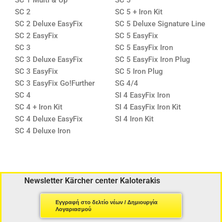
SC 1 Multi & Up
SC 5
SC 2
SC 5 + Iron Kit
SC 2 Deluxe EasyFix
SC 5 Deluxe Signature Line
SC 2 EasyFix
SC 5 EasyFix
SC 3
SC 5 EasyFix Iron
SC 3 Deluxe EasyFix
SC 5 EasyFix Iron Plug
SC 3 EasyFix
SC 5 Iron Plug
SC 3 EasyFix Go!Further
SG 4/4
SC 4
SI 4 EasyFix Iron
SC 4 + Iron Kit
SI 4 EasyFix Iron Kit
SC 4 Deluxe EasyFix
SI 4 Iron Kit
SC 4 Deluxe Iron
Newsletter Kärcher center Kaloterakis
Εγγραφή στο δελτίο νέων / Δημιουργία
Λογαριασμού