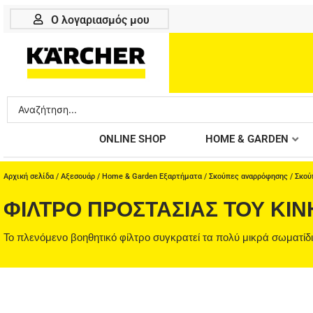
Μετάβαση
Ο λογαριασμός μου
στο
περιεχόμενο
Search
...
ONLINE SHOP
HOME & GARDEN
Αρχική σελίδα
/
Αξεσουάρ
/
Home & Garden Εξαρτήματα
/
Σκούπες αναρρόφησης
/
Σκού
ΦΊΛΤΡΟ ΠΡΟΣΤΑΣΊΑΣ ΤΟΥ ΚΙ
Το πλενόμενο βοηθητικό φίλτρο συγκρατεί τα πολύ μικρά σωματί