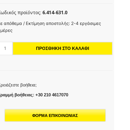
Κωδικός προϊόντος:
6.414-631.0
ίλτρο
ε απόθεμα / Εκτίμηση αποστολής: 2-4 εργάσιμες
ροστασίας
ημέρες
ου
ινητήρα
ΠΡΟΣΘΉΚΗ ΣΤΟ ΚΑΛΆΘΙ
οσότητα
ρειάζεστε βοήθεια;
ραμμή βοήθειας: +30 210 4617070
ΦΟΡΜΑ ΕΠΙΚΟΙΝΩΝΙΑΣ