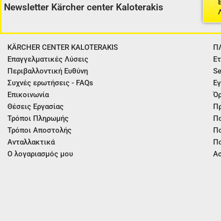
Newsletter Kärcher center Kaloterakis
KÄRCHER CENTER KALOTERAKIS
Π
Επαγγελματικές Λύσεις
Ετ
Περιβαλλοντική Ευθύνη
Se
Συχνές ερωτήσεις - FAQs
Εγ
Επικοινωνία
Όρ
Θέσεις Εργασίας
Π
Τρόποι Πληρωμής
Πο
Τρόποι Αποστολής
Πο
Ανταλλακτικά
Πο
Ο λογαριασμός μου
Ασ