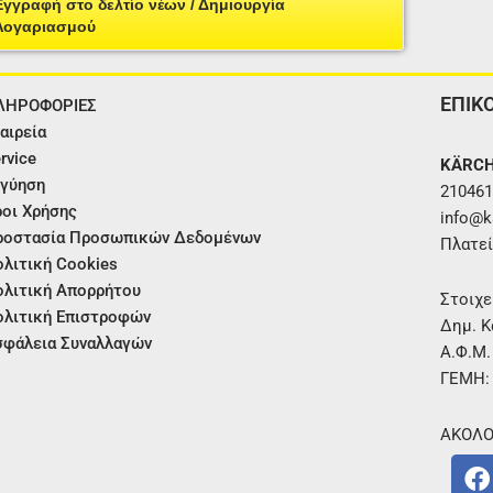
Εγγραφή στο δελτίο νέων / Δημιουργία
Λογαριασμού
ΕΠΙΚ
ΛΗΡΟΦΟΡΙΕΣ
αιρεία
rvice
KÄRCH
γύηση
210461
οι Χρήσης
info@ka
ροστασία Προσωπικών Δεδομένων
Πλατεί
λιτική Cookies
λιτική Απορρήτου
Στοιχε
λιτική Επιστροφών
Δημ. Κ
φάλεια Συναλλαγών
Α.Φ.Μ
ΓΕΜΗ:
ΑΚΟΛΟ
F
a