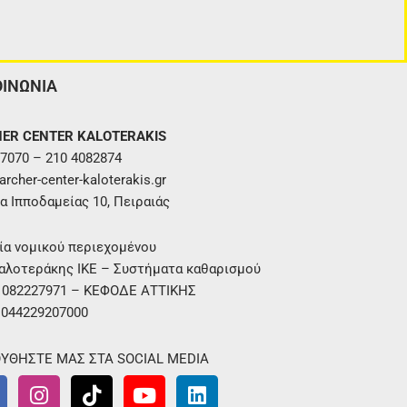
ΟΙΝΩΝΙΑ
ER CENTER KALOTERAKIS
7070 – 210 4082874
rcher-center-kaloterakis.gr
α Ιπποδαμείας 10, Πειραιάς
ία νομικού περιεχομένου
αλοτεράκης ΙΚΕ – Συστήματα καθαρισμού
. 082227971 – ΚΕΦΟΔΕ ΑΤΤΙΚΗΣ
 044229207000
ΥΘΗΣΤΕ ΜΑΣ ΣΤΑ SOCIAL MEDIA
I
T
Y
L
n
i
o
i