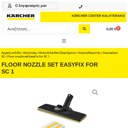
Μετάβαση
Ο λογαριασμός μου
210 4617070
στο
περιεχόμενο
KÄRCHER CENTER KALOTERAKIS
Search
0
0,00
€
Cart
...
ONLINE SHOP
Αρχική σελίδα
/
Αξεσουάρ
/
Home & Garden Εξαρτήματα
/
Ατμοκαθαριστής
/
Ακροφύσια
SC
/ Floor nozzle set EasyFix for SC 1
FLOOR NOZZLE SET EASYFIX FOR
HOME & GARDEN
SC 1
PROFESSIONAL
ΑΞΕΣΟΥΑΡ
ΚΑΘΑΡΙΣΤΙΚΑ
ΥΠΗΡΕΣΙΕΣ-ΝΕΑ-ΛΥΣΕΙΣ