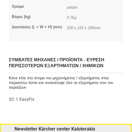
Χρώμα
μαύρο
Βάρος (kg)
0.7kg
Διαστάσεις (L × W × H) (mm)
520 x 115 x 100mm
ΣΥΜΒΑΤΈΣ ΜΗΧΑΝΈΣ / ΠΡΟΪΌΝΤΑ - ΕΎΡΕΣΗ
ΠΕΡΙΣΣΌΤΕΡΩΝ ΕΞΑΡΤΗΜΆΤΩΝ / ΧΗΜΙΚΏΝ
Κάνε κλίκ στο όνομα του μηχανήματος / εξαρτήματος στην
παρακάτω λίστα και ανακάλυψε όλα τα εξαρτήματα που του
ταιριάζουν
SC 1 EasyFix
Newsletter Kärcher center Kaloterakis