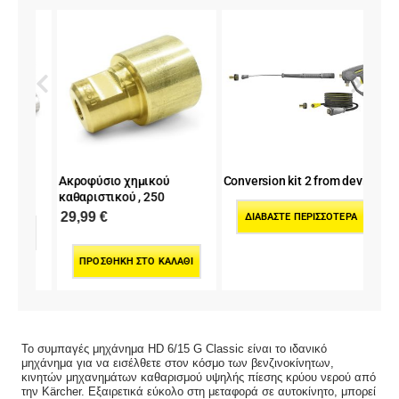
TR
Ακροφύσιο χημικού
Conversion kit 2 from device
Κάνη
5
καθαριστικού , 250
περι
29,99
€
157
ΔΙΑΒΆΣΤΕ ΠΕΡΙΣΣΌΤΕΡΑ
ΡΑ
ΠΡΟΣΘΉΚΗ ΣΤΟ ΚΑΛΆΘΙ
Π
Το συμπαγές μηχάνημα HD 6/15 G Classic είναι το ιδανικό
μηχάνημα για να εισέλθετε στον κόσμο των βενζινοκίνητων,
κινητών μηχανημάτων καθαρισμού υψηλής πίεσης κρύου νερού από
την Kärcher. Εξαιρετικά εύκολο στη μεταφορά σε αυτοκίνητο, μπορεί