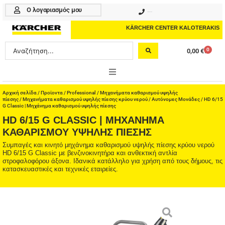
Μετάβαση
Ο λογαριασμός μου
210 4617070
στο
περιεχόμενο
KÄRCHER CENTER KALOTERAKIS
Search
0
0,00
€
Cart
...
ONLINE SHOP
Αρχική σελίδα
/
Προϊοντα
/
Professional
/
Μηχανήματα καθαρισμού υψηλής
πίεσης
/
Μηχανήματα καθαρισμού υψηλής πίεσης κρύου νερού
/
Αυτόνομες Μονάδες
/ HD 6/15
G Classic | Μηχάνημα καθαρισμού υψηλής πίεσης
HOME & GARDEN
HD 6/15 G CLASSIC | ΜΗΧΆΝΗΜΑ
ΚΑΘΑΡΙΣΜΟΎ ΥΨΗΛΉΣ ΠΊΕΣΗΣ
PROFESSIONAL
Συμπαγές και κινητό μηχάνημα καθαρισμού υψηλής πίεσης κρύου νερού
HD 6/15 G Classic με βενζινοκινητήρα και ανθεκτική αντλία
ΑΞΕΣΟΥΑΡ
στροφαλοφόρου άξονα. Ιδανικά κατάλληλο για χρήση από τους δήμους, τις
κατασκευαστικές και τεχνικές εταιρείες.
ΚΑΘΑΡΙΣΤΙΚΑ
ΥΠΗΡΕΣΙΕΣ-ΝΕΑ-ΛΥΣΕΙΣ