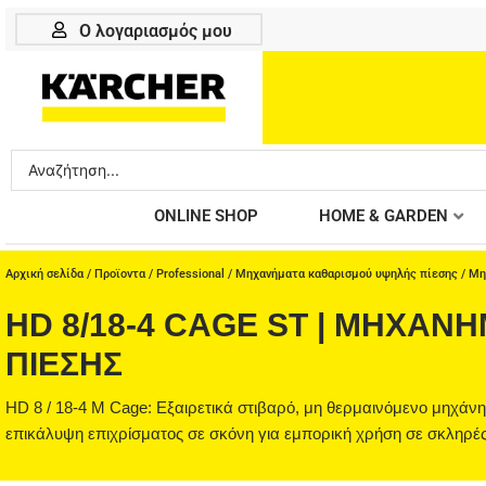
Μετάβαση
Ο λογαριασμός μου
στο
περιεχόμενο
Search
...
ONLINE SHOP
HOME & GARDEN
Αρχική σελίδα
/
Προϊοντα
/
Professional
/
Μηχανήματα καθαρισμού υψηλής πίεσης
/
Μη
HD 8/18-4 CAGE ST | ΜΗΧΆ
ΠΊΕΣΗΣ
HD 8 / 18-4 Μ Cage: Εξαιρετικά στιβαρό, μη θερμαινόμενο μηχά
επικάλυψη επιχρίσματος σε σκόνη για εμπορική χρήση σε σκληρές 