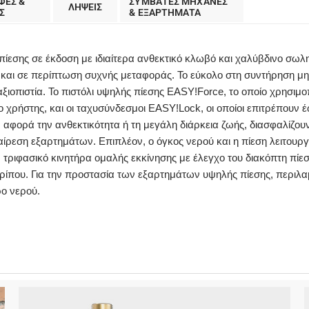
ΦΕΣ &
ΣΥΜΒΑΤΕΣ ΜΗΧΑΝΕΣ
ΛΗΨΕΙΣ
Σ
& ΕΞΑΡΤΗΜΑΤΑ
ίεσης σε έκδοση με ιδιαίτερα ανθεκτικό κλωβό και χαλύβδινο σωλ
ι σε περίπτωση συχνής μεταφοράς. Το εύκολο στη συντήρηση μηχάν
 αξιοπιστία. Το πιστόλι υψηλής πίεσης EASY!Force, το οποίο χρησι
 χρήστης, και οι ταχυσύνδεσμοι EASY!Lock, οι οποίοι επιτρέπουν έω
αφορά την ανθεκτικότητα ή τη μεγάλη διάρκεια ζωής, διασφαλίζου
εση εξαρτημάτων. Επιπλέον, ο όγκος νερού και η πίεση λειτουργία
 τριφασικό κινητήρα ομαλής εκκίνησης με έλεγχο του διακόπτη πίε
ερίπου. Για την προστασία των εξαρτημάτων υψηλής πίεσης, περιλα
ρο νερού.