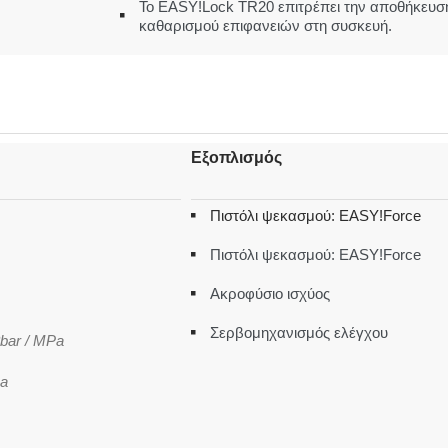
Το EASY!Lock TR20 επιτρέπει την αποθήκευση
καθαρισμού επιφανειών στη συσκευή.
Εξοπλισμός
Πιστόλι ψεκασμού: EASY!Force
Πιστόλι ψεκασμού: EASY!Force
Ακροφύσιο ισχύος
Σερβομηχανισμός ελέγχου
8bar / MPa
Pa