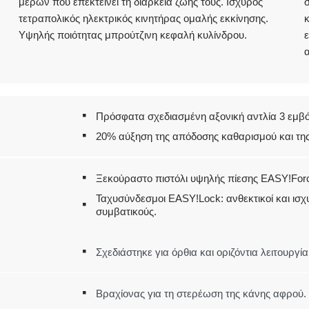
μερών που επεκτείνει τη διάρκεια ζωής τους. Ισχυρός
σ
τετραπολικός ηλεκτρικός κινητήρας ομαλής εκκίνησης.
κ
Υψηλής ποιότητας μπρούτζινη κεφαλή κυλίνδρου.
ε
α
Πρόσφατα σχεδιασμένη αξονική αντλία 3 εμβό
20% αύξηση της απόδοσης καθαρισμού και της
Ξεκούραστο πιστόλι υψηλής πίεσης EASY!For
Ταχυσύνδεσμοι EASY!Lock: ανθεκτικοί και ισχυ
συμβατικούς.
Σχεδιάστηκε για όρθια και οριζόντια λειτουργία
Βραχίονας για τη στερέωση της κάνης αφρού.