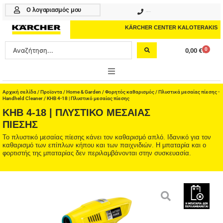
Μετάβαση
Ο λογαριασμός μου
210 4617070
στο
περιεχόμενο
KÄRCHER CENTER KALOTERAKIS
Search
0
0,00
€
Cart
...
ONLINE SHOP
Αρχική σελίδα
/
Προϊοντα
/
Home & Garden
/
Φορητός καθαρισμός
/
Πλυστικά μεσαίας πίεσης -
Handheld Cleaner
/ KHB 4-18 | Πλυστικό μεσαίας πίεσης
KHB 4-18 | ΠΛΥΣΤΙΚΌ ΜΕΣΑΊΑΣ
HOME & GARDEN
ΠΊΕΣΗΣ
PROFESSIONAL
Το πλυστικό μεσαίας πίεσης κάνει τον καθαρισμό απλό. Ιδανικό για τον
καθαρισμό των επίπλων κήπου και των παιχνιδιών. Η μπαταρία και ο
φορτιστής της μπαταρίας δεν περιλαμβάνονται στην συσκευασία.
ΑΞΕΣΟΥΑΡ
ΚΑΘΑΡΙΣΤΙΚΑ
ΥΠΗΡΕΣΙΕΣ-ΝΕΑ-ΛΥΣΕΙΣ