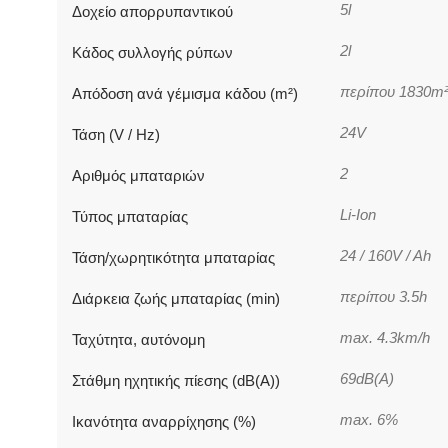
5l
Δοχείο απορρυπαντικού
2l
Κάδος συλλογής ρύπων
περίπου 1830m
Απόδοση ανά γέμισμα κάδου (m²)
24V
Τάση (V / Hz)
2
Αριθμός μπαταριών
Li-Ion
Τύπος μπαταρίας
24 / 160V / Ah
Τάση/χωρητικότητα μπαταρίας
περίπου 3.5h
Διάρκεια ζωής μπαταρίας (min)
max. 4.3km/h
Ταχύτητα, αυτόνομη
69dB(A)
Στάθμη ηχητικής πίεσης (dB(A))
max. 6%
Ικανότητα αναρρίχησης (%)