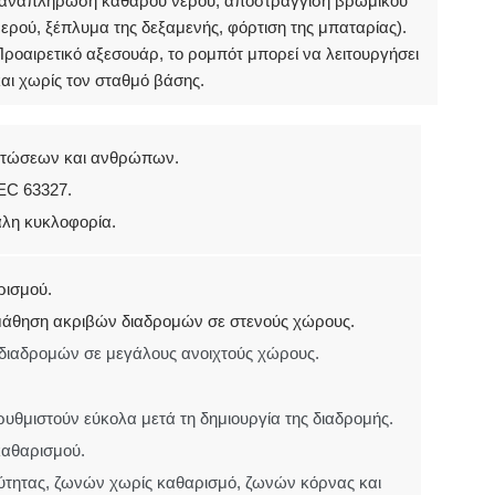
(αναπλήρωση καθαρού νερού, αποστράγγιση βρώμικου
ερού, ξέπλυμα της δεξαμενής, φόρτιση της μπαταρίας).
ροαιρετικό αξεσουάρ, το ρομπότ μπορεί να λειτουργήσει
αι χωρίς τον σταθμό βάσης.
πτώσεων και ανθρώπων.
EC 63327.
άλη κυκλοφορία.
ρισμού.
εκμάθηση ακριβών διαδρομών σε στενούς χώρους.
ό διαδρομών σε μεγάλους ανοιχτούς χώρους.
υθμιστούν εύκολα μετά τη δημιουργία της διαδρομής.
αθαρισμού.
τητας, ζωνών χωρίς καθαρισμό, ζωνών κόρνας και