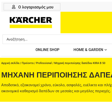
Μετάβαση
Ο λογαριασμός μου
στο
περιεχόμενο
Search
...
ONLINE SHOP
HOME & GARDEN
Αρχική σελίδα
/
Προϊοντα
/
Professional
/ Μηχανή περιποίησης δαπέδου KIRA B 50
ΜΗΧΑΝΉ ΠΕΡΙΠΟΊΗΣΗΣ ΔΑΠΈΔ
Αποδοτικό, εξοικονομεί χρόνο, εύκολο, ασφαλές, ευέλικτο και πλ
οικονομικό καθαρισμό δαπέδων σε μεσαίες και μεγάλες περιοχές.