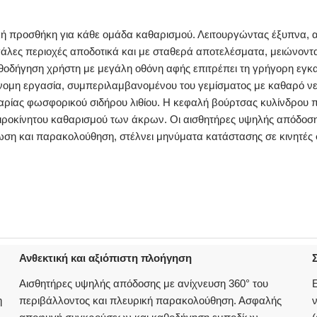
κή προσθήκη για κάθε ομάδα καθαρισμού. Λειτουργώντας έξυπνα, α
γάλες περιοχές αποδοτικά και με σταθερά αποτελέσματα, μειώνοντ
καθοδήγηση χρήστη με μεγάλη οθόνη αφής επιτρέπει τη γρήγορη εγκ
νομη εργασία, συμπεριλαμβανομένου του γεμίσματος με καθαρό νε
ταρίας φωσφορικού σιδήρου λιθίου. Η κεφαλή βούρτσας κυλίνδρου π
ροκίνητου καθαρισμού των άκρων. Οι αισθητήρες υψηλής απόδοσης
ση και παρακολούθηση, στέλνει μηνύματα κατάστασης σε κινητές 
Ανθεκτική και αξιόπιστη πλοήγηση
Αισθητήρες υψηλής απόδοσης με ανίχνευση 360° του
Ε
η
περιβάλλοντος και πλευρική παρακολούθηση. Ασφαλής