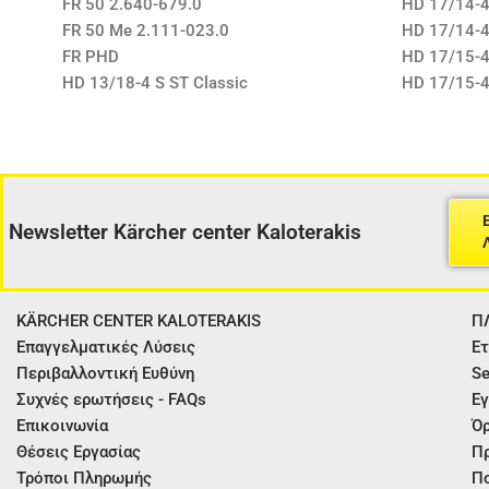
FR 50 2.640-679.0
HD 17/14-4
FR 50 Me 2.111-023.0
HD 17/14-4
FR PHD
HD 17/15-4
HD 13/18-4 S ST Classic
HD 17/15-4
Newsletter Kärcher center Kaloterakis
KÄRCHER CENTER KALOTERAKIS
Π
Επαγγελματικές Λύσεις
Ετ
Περιβαλλοντική Ευθύνη
Se
Συχνές ερωτήσεις - FAQs
Εγ
Επικοινωνία
Όρ
Θέσεις Εργασίας
Π
Τρόποι Πληρωμής
Πο