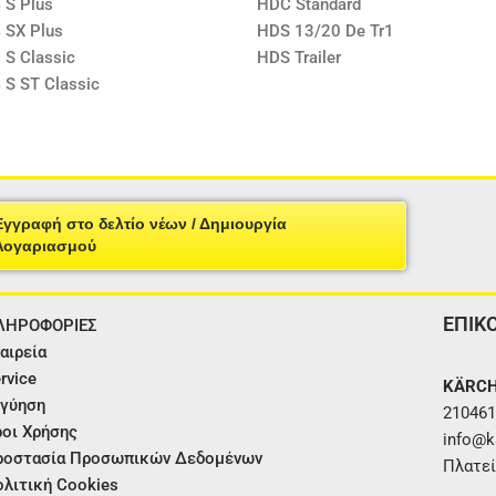
 S Plus
HDC Standard
 SX Plus
HDS 13/20 De Tr1
 S Classic
HDS Trailer
 S ST Classic
Εγγραφή στο δελτίο νέων / Δημιουργία
Λογαριασμού
ΕΠΙΚ
ΛΗΡΟΦΟΡΙΕΣ
αιρεία
rvice
KÄRCH
γύηση
210461
οι Χρήσης
info@ka
ροστασία Προσωπικών Δεδομένων
Πλατεί
λιτική Cookies