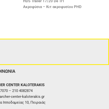
HDS Trailer 17/20 De Tr1
Ακροφύσια – Κιτ ακροφυσίου PHD
ΟΙΝΩΝΙΑ
ER CENTER KALOTERAKIS
7070 – 210 4082874
rcher-center-kaloterakis.gr
α Ιπποδαμείας 10, Πειραιάς