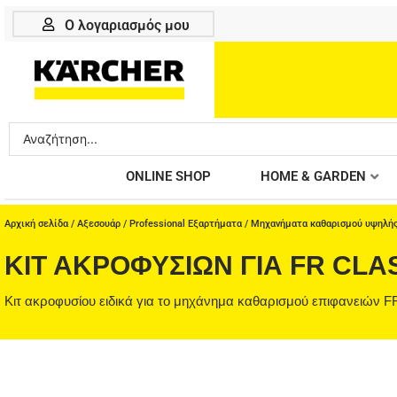
Μετάβαση
Ο λογαριασμός μου
στο
περιεχόμενο
Search
...
ONLINE SHOP
HOME & GARDEN
Αρχική σελίδα
/
Αξεσουάρ
/
Professional Εξαρτήματα
/
Μηχανήματα καθαρισμού υψηλής
ΚΙΤ ΑΚΡΟΦΥΣΊΩΝ ΓΙΑ FR CLAS
Κιτ ακροφυσίου ειδικά για το μηχάνημα καθαρισμού επιφανειών FR