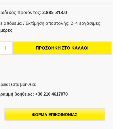
Κωδικός προϊόντος:
2.885-313.0
ιτ
ε απόθεμα / Εκτίμηση αποστολής: 2-4 εργάσιμες
ακροφυσίων
ημέρες
ια
FR
ΠΡΟΣΘΉΚΗ ΣΤΟ ΚΑΛΆΘΙ
lassic,
034
οσότητα
ρειάζεστε βοήθεια;
ραμμή βοήθειας: +30 210 4617070
ΦΟΡΜΑ ΕΠΙΚΟΙΝΩΝΙΑΣ