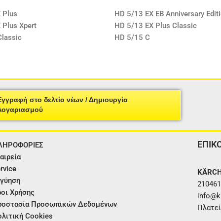
 Plus
HD 5/13 EX EB Anniversary Edit
 Plus Xpert
HD 5/13 EX Plus Classic
Classic
HD 5/15 C
Εγγραφή στο δελτίο νέων / Δημιουργία
Λογαριασμού
ΕΠΙΚ
ΛΗΡΟΦΟΡΙΕΣ
αιρεία
rvice
KÄRCH
γύηση
210461
οι Χρήσης
info@ka
ροστασία Προσωπικών Δεδομένων
Πλατεί
λιτική Cookies