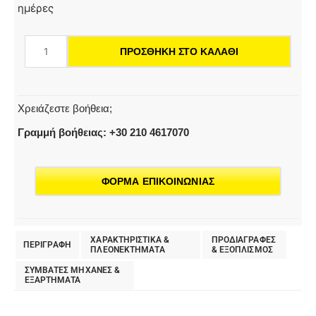
κουβά
ημέρες
με
κοντάρι
ΠΡΟΣΘΉΚΗ ΣΤΟ ΚΑΛΆΘΙ
Uni
Junior
ποσότητα
Χρειάζεστε βοήθεια;
Γραμμή βοήθειας: +30 210 4617070
ΦΟΡΜΑ ΕΠΙΚΟΙΝΩΝΙΑΣ
ΧΑΡΑΚΤΗΡΙΣΤΙΚΑ &
ΠΡΟΔΙΑΓΡΑΦΕΣ
ΠΕΡΙΓΡΑΦΗ
ΠΛΕΟΝΕΚΤΗΜΑΤΑ
& EΞΟΠΛΙΣΜΟΣ
ΣΥΜΒΑΤΕΣ ΜΗΧΑΝΕΣ &
ΕΞΑΡΤΗΜΑΤΑ