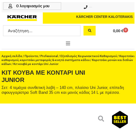
Μετάβαση
Ο λογαριασμός μου
210 4617070
στο
περιεχόμενο
KÄRCHER CENTER KALOTERAKIS
Search
0
0,00
€
Cart
...
ONLINE SHOP
Αρχική σελίδα
/
Προϊοντα
/
Professional
/
Εξοπλισμός Χειρωνακτικού Καθαρισμού
/
Καροτσάκι
καθαρισμού, καροτσάκι μεταφοράς & κινητά συστήματα κάδου
/
Καροτσάκι μονών και διπλών
κάδων
/ Κιτ κουβά με κοντάρι Uni Junior
HOME & GARDEN
ΚΙΤ ΚΟΥΒΆ ΜΕ ΚΟΝΤΆΡΙ UNI
JUNIOR
PROFESSIONAL
Σετ: 4 τεμάχια συνθετική λαβή – 140 cm, πλαίσιο Uni Junior, επίπεδη
σφουγγαρίστρα Soft Band 35 cm και μονός κάδος 14 L με πρέσσα.
ΑΞΕΣΟΥΑΡ
ΚΑΘΑΡΙΣΤΙΚΑ
ΥΠΗΡΕΣΙΕΣ-ΝΕΑ-ΛΥΣΕΙΣ