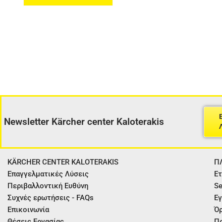
Newsletter Kärcher center Kaloterakis
KÄRCHER CENTER KALOTERAKIS
Π
Επαγγελματικές Λύσεις
Ετ
Περιβαλλοντική Ευθύνη
Se
Συχνές ερωτήσεις - FAQs
Εγ
Επικοινωνία
Όρ
Θέσεις Εργασίας
Π