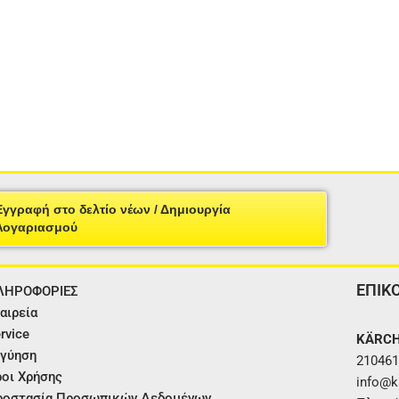
Εγγραφή στο δελτίο νέων / Δημιουργία
Λογαριασμού
ΕΠΙΚ
ΛΗΡΟΦΟΡΙΕΣ
αιρεία
rvice
KÄRCH
γύηση
210461
οι Χρήσης
info@ka
ροστασία Προσωπικών Δεδομένων