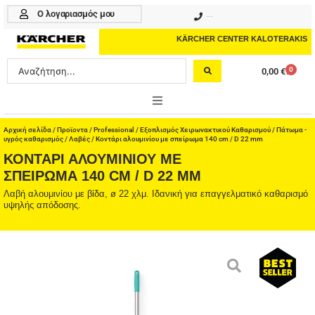
Μετάβαση
Ο λογαριασμός μου
210 4617070
στο
περιεχόμενο
KÄRCHER CENTER KALOTERAKIS
Search
0
0,00
€
Cart
...
ONLINE SHOP
Αρχική σελίδα
/
Προϊοντα
/
Professional
/
Εξοπλισμός Χειρωνακτικού Καθαρισμού
/
Πάτωμα -
υγρός καθαρισμός
/
Λαβές
/ Κοντάρι αλουμινίου με σπείρωμα 140 cm / D 22 mm
ΚΟΝΤΆΡΙ ΑΛΟΥΜΙΝΊΟΥ ΜΕ
HOME & GARDEN
ΣΠΕΊΡΩΜΑ 140 CM / D 22 MM
PROFESSIONAL
Λαβή αλουμινίου με βίδα, ø 22 χλμ. Ιδανική για επαγγελματικό καθαρισμό
υψηλής απόδοσης.
ΑΞΕΣΟΥΑΡ
ΚΑΘΑΡΙΣΤΙΚΑ
ΥΠΗΡΕΣΙΕΣ-ΝΕΑ-ΛΥΣΕΙΣ