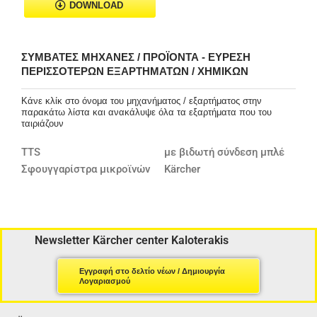
DOWNLOAD
ΣΥΜΒΑΤΈΣ ΜΗΧΑΝΈΣ / ΠΡΟΪΌΝΤΑ - ΕΎΡΕΣΗ
ΠΕΡΙΣΣΌΤΕΡΩΝ ΕΞΑΡΤΗΜΆΤΩΝ / ΧΗΜΙΚΏΝ
Κάνε κλίκ στο όνομα του μηχανήματος / εξαρτήματος στην
παρακάτω λίστα και ανακάλυψε όλα τα εξαρτήματα που του
ταιριάζουν
TTS
με βιδωτή σύνδεση μπλέ
Σφουγγαρίστρα μικροϊνών
Kärcher
Newsletter Kärcher center Kaloterakis
Εγγραφή στο δελτίο νέων / Δημιουργία
Λογαριασμού