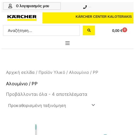
Μετάβαση
Ο λογαριασμός μου
210 4617070
στο
περιεχόμενο
KÄRCHER CENTER KALOTERAKIS
Search
0
0,00
€
Cart
...
ONLINE SHOP
HOME & GARDEN
Αρχική σελίδα
/ Προϊόν Υλικό / Αλουμίνιο / PP
PROFESSIONAL
Αλουμίνιο / PP
Προβάλλονται όλα - 4 αποτελέσματα
ΑΞΕΣΟΥΑΡ
ΚΑΘΑΡΙΣΤΙΚΑ
ΥΠΗΡΕΣΙΕΣ-ΝΕΑ-ΛΥΣΕΙΣ