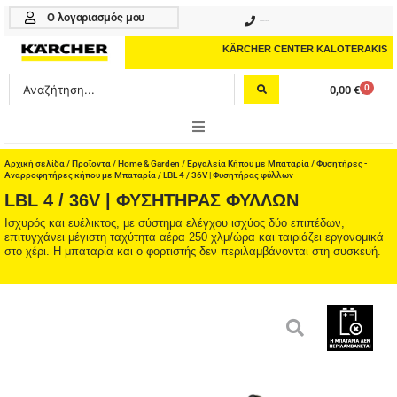
Μετάβαση
Ο λογαριασμός μου
210 4617070
στο
περιεχόμενο
KÄRCHER CENTER KALOTERAKIS
Search
0
0,00
€
Cart
...
ONLINE SHOP
Αρχική σελίδα
/
Προϊοντα
/
Home & Garden
/
Εργαλεία Κήπου με Μπαταρία
/
Φυσητήρες -
Αναρροφητήρες κήπου με Μπαταρία
/ LBL 4 / 36V | Φυσητήρας φύλλων
LBL 4 / 36V | ΦΥΣΗΤΉΡΑΣ ΦΎΛΛΩΝ
HOME & GARDEN
Ισχυρός και ευέλικτος, με σύστημα ελέγχου ισχύος δύο επιπέδων,
επιτυγχάνει μέγιστη ταχύτητα αέρα 250 χλμ/ώρα και ταιριάζει εργονομικά
PROFESSIONAL
στο χέρι. Η μπαταρία και ο φορτιστής δεν περιλαμβάνονται στη συσκευή.
ΑΞΕΣΟΥΑΡ
ΚΑΘΑΡΙΣΤΙΚΑ
ΥΠΗΡΕΣΙΕΣ-ΝΕΑ-ΛΥΣΕΙΣ