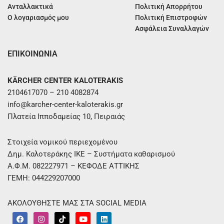
Ανταλλακτικά
Πολιτική Απορρήτου
Ο λογαριασμός μου
Πολιτική Επιστροφών
Ασφάλεια Συναλλαγών
ΕΠΙΚΟΙΝΩΝΙΑ
KÄRCHER CENTER KALOTERAKIS
2104617070 – 210 4082874
info@karcher-center-kaloterakis.gr
Πλατεία Ιπποδαμείας 10, Πειραιάς
Στοιχεία νομικού περιεχομένου
Δημ. Καλοτεράκης ΙΚΕ – Συστήματα καθαρισμού
Α.Φ.Μ. 082227971 – ΚΕΦΟΔΕ ΑΤΤΙΚΗΣ
ΓΕΜΗ: 044229207000
ΑΚΟΛΟΥΘΗΣΤΕ ΜΑΣ ΣΤΑ SOCIAL MEDIA
F
I
T
Y
L
a
n
i
o
i