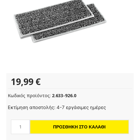
19,99
€
Κωδικός προϊόντος:
2.633-926.0
Πανάκια
Εκτίμηση αποστολής: 4-7 εργάσιμες ημέρες
τριψίματος
για
ΠΡΟΣΘΉΚΗ ΣΤΟ ΚΑΛΆΘΙ
το
KV