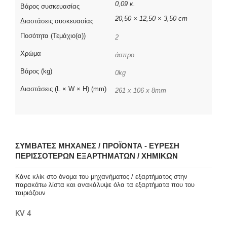
0,09 κ.
Βάρος συσκευασίας
20,50 × 12,50 × 3,50 cm
Διαστάσεις συσκευασίας
Ποσότητα (Τεμάχιο(α))
2
Χρώμα
άσπρο
Βάρος (kg)
0kg
Διαστάσεις (L × W × H) (mm)
261 x 106 x 8mm
ΣΥΜΒΑΤΈΣ ΜΗΧΑΝΈΣ / ΠΡΟΪΌΝΤΑ - ΕΎΡΕΣΗ
ΠΕΡΙΣΣΌΤΕΡΩΝ ΕΞΑΡΤΗΜΆΤΩΝ / ΧΗΜΙΚΏΝ
Κάνε κλίκ στο όνομα του μηχανήματος / εξαρτήματος στην
παρακάτω λίστα και ανακάλυψε όλα τα εξαρτήματα που του
ταιριάζουν
KV 4