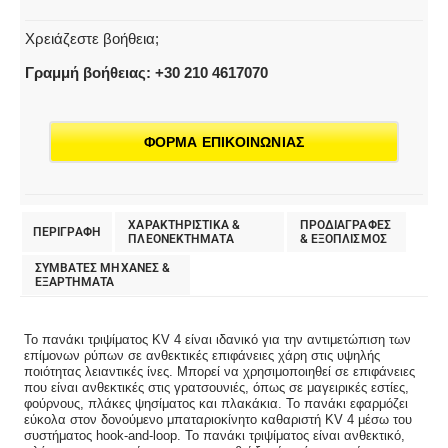
4
ποσότητα
Χρειάζεστε βοήθεια;
Γραμμή βοήθειας: +30 210 4617070
ΦΟΡΜΑ ΕΠΙΚΟΙΝΩΝΙΑΣ
ΧΑΡΑΚΤΗΡΙΣΤΙΚΑ &
ΠΡΟΔΙΑΓΡΑΦΕΣ
ΠΕΡΙΓΡΑΦΗ
ΠΛΕΟΝΕΚΤΗΜΑΤΑ
& EΞΟΠΛΙΣΜΟΣ
ΣΥΜΒΑΤΕΣ ΜΗΧΑΝΕΣ &
ΕΞΑΡΤΗΜΑΤΑ
Το πανάκι τριψίματος KV 4 είναι ιδανικό για την αντιμετώπιση των
επίμονων ρύπων σε ανθεκτικές επιφάνειες χάρη στις υψηλής
ποιότητας λειαντικές ίνες. Μπορεί να χρησιμοποιηθεί σε επιφάνειες
που είναι ανθεκτικές στις γρατσουνιές, όπως σε μαγειρικές εστίες,
φούρνους, πλάκες ψησίματος και πλακάκια. Το πανάκι εφαρμόζει
εύκολα στον δονούμενο μπαταριοκίνητο καθαριστή KV 4 μέσω του
συστήματος hook-and-loop. Το πανάκι τριψίματος είναι ανθεκτικό,