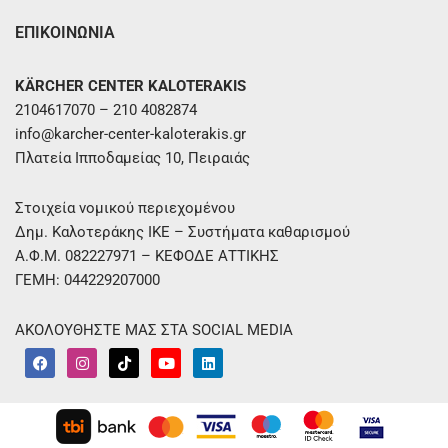
ΕΠΙΚΟΙΝΩΝΙΑ
KÄRCHER CENTER KALOTERAKIS
2104617070 – 210 4082874
info@karcher-center-kaloterakis.gr
Πλατεία Ιπποδαμείας 10, Πειραιάς
Στοιχεία νομικού περιεχομένου
Δημ. Καλοτεράκης ΙΚΕ – Συστήματα καθαρισμού
Α.Φ.Μ. 082227971 – ΚΕΦΟΔΕ ΑΤΤΙΚΗΣ
ΓΕΜΗ: 044229207000
ΑΚΟΛΟΥΘΗΣΤΕ ΜΑΣ ΣΤΑ SOCIAL MEDIA
F
I
T
Y
L
a
n
i
o
i
c
s
k
u
n
e
t
t
t
k
b
a
o
u
e
o
g
k
b
d
o
r
e
i