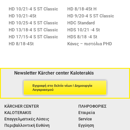
HD 10/21-4 S ST Classic
HD 8/18-4St H
HD 10/21-4St
HD 9/20-4 S ST Classic
HD 10/25-4 S ST Classic
HDC Standard
HD 13/18-4 S ST Classic
HDS 10/21 -4 St
HD 17/15-4 S ST Classic
HDS 8/18 -4 St
HD 8/18-4St
Κάνες – πιστόλια PHD
Newsletter Kärcher center Kaloterakis
Εγγραφή στο δελτίο νέων / Δημιουργία
Λογαριασμού
KÄRCHER CENTER
ΠΛΗΡΟΦΟΡΙΕΣ
KALOTERAKIS
Εταιρεία
Επαγγελματικές Λύσεις
Service
Περιβαλλοντική Ευθύνη
Εγγύηση