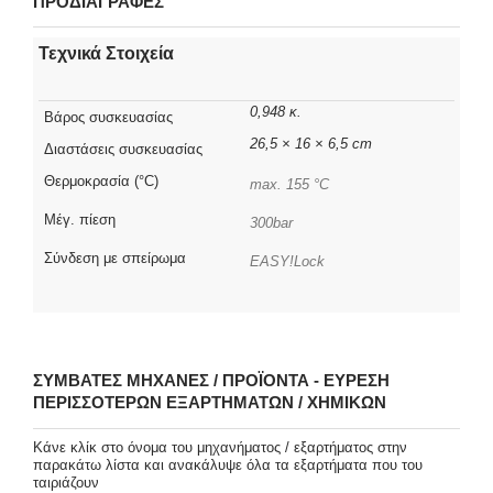
ΠΡΟΔΙΑΓΡΑΦΕΣ
Τεχνικά Στοιχεία
0,948 κ.
Βάρος συσκευασίας
26,5 × 16 × 6,5 cm
Διαστάσεις συσκευασίας
Θερμοκρασία (°C)
max. 155 °C
Μέγ. πίεση
300bar
Σύνδεση με σπείρωμα
EASY!Lock
ΣΥΜΒΑΤΈΣ ΜΗΧΑΝΈΣ / ΠΡΟΪΌΝΤΑ - ΕΎΡΕΣΗ
ΠΕΡΙΣΣΌΤΕΡΩΝ ΕΞΑΡΤΗΜΆΤΩΝ / ΧΗΜΙΚΏΝ
Κάνε κλίκ στο όνομα του μηχανήματος / εξαρτήματος στην
παρακάτω λίστα και ανακάλυψε όλα τα εξαρτήματα που του
ταιριάζουν