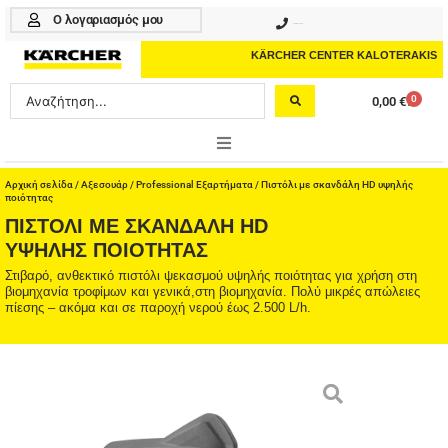
Μετάβαση
Ο λογαριασμός μου
210 4617070
στο
περιεχόμενο
KÄRCHER CENTER KALOTERAKIS
Search
0
0,00
€
Cart
...
ONLINE SHOP
Αρχική σελίδα
/
Αξεσουάρ
/
Professional Εξαρτήματα
/ Πιστόλι με σκανδάλη HD υψηλής
ποιότητας
ΠΙΣΤΌΛΙ ΜΕ ΣΚΑΝΔΆΛΗ HD
HOME & GARDEN
ΥΨΗΛΉΣ ΠΟΙΌΤΗΤΑΣ
PROFESSIONAL
Στιβαρό, ανθεκτικό πιστόλι ψεκασμού υψηλής ποιότητας για χρήση στη
βιομηχανία τροφίμων και γενικά,στη βιομηχανία. Πολύ μικρές απώλειες
πίεσης – ακόμα και σε παροχή νερού έως 2.500 L/h.
ΑΞΕΣΟΥΑΡ
ΚΑΘΑΡΙΣΤΙΚΑ
ΥΠΗΡΕΣΙΕΣ-ΝΕΑ-ΛΥΣΕΙΣ