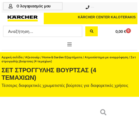
Μετάβαση
Ο λογαριασμός μου
210 4617070
στο
περιεχόμενο
KÄRCHER CENTER KALOTERAKIS
Search
0
0,00
€
Cart
...
ONLINE SHOP
Αρχική σελίδα
/
Αξεσουάρ
/
Home & Garden Εξαρτήματα
/
Ατμοσύστημα με αναρρόφηση
/ Σετ
στρογγυλής βούρτσας (4 τεμαχίων)
ΣΕΤ ΣΤΡΟΓΓΥΛΉΣ ΒΟΎΡΤΣΑΣ (4
HOME & GARDEN
ΤΕΜΑΧΊΩΝ)
PROFESSIONAL
Τέσσερις διαφορετικές χρωματιστές βούρτσες για διαφορετικές χρήσεις
ΑΞΕΣΟΥΑΡ
ΚΑΘΑΡΙΣΤΙΚΑ
ΥΠΗΡΕΣΙΕΣ-ΝΕΑ-ΛΥΣΕΙΣ