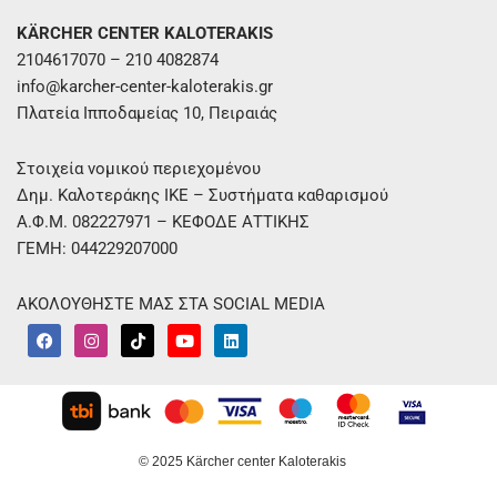
KÄRCHER CENTER KALOTERAKIS
2104617070 – 210 4082874
info@karcher-center-kaloterakis.gr
Πλατεία Ιπποδαμείας 10, Πειραιάς
Στοιχεία νομικού περιεχομένου
Δημ. Καλοτεράκης ΙΚΕ – Συστήματα καθαρισμού
Α.Φ.Μ. 082227971 – ΚΕΦΟΔΕ ΑΤΤΙΚΗΣ
ΓΕΜΗ: 044229207000
ΑΚΟΛΟΥΘΗΣΤΕ ΜΑΣ ΣΤΑ SOCIAL MEDIA
F
I
T
Y
L
a
n
i
o
i
c
s
k
u
n
e
t
t
t
k
b
a
o
u
e
o
g
k
b
d
o
r
e
i
k
a
n
m
© 2025 Kärcher center Kaloterakis