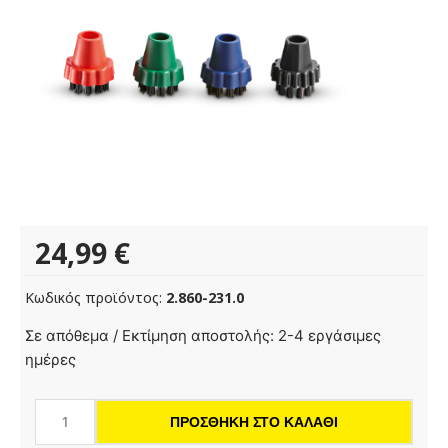
24,99
€
Κωδικός προϊόντος:
2.860-231.0
Σετ
Σε απόθεμα / Εκτίμηση αποστολής: 2-4 εργάσιμες
στρογγυλής
ημέρες
βούρτσας
(4
ΠΡΟΣΘΉΚΗ ΣΤΟ ΚΑΛΆΘΙ
τεμαχίων)