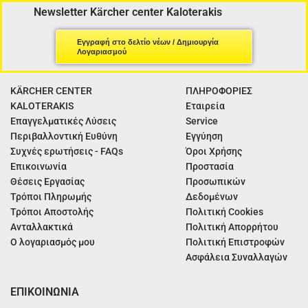
Newsletter Kärcher center Kaloterakis
Εγγραφή στο δελτίο νέων / Δημιουργία
Λογαριασμού
KÄRCHER CENTER
ΠΛΗΡΟΦΟΡΙΕΣ
KALOTERAKIS
Εταιρεία
Επαγγελματικές Λύσεις
Service
Περιβαλλοντική Ευθύνη
Εγγύηση
Συχνές ερωτήσεις - FAQs
Όροι Χρήσης
Επικοινωνία
Προστασία
Θέσεις Εργασίας
Προσωπικών
Τρόποι Πληρωμής
Δεδομένων
Τρόποι Αποστολής
Πολιτική Cookies
Ανταλλακτικά
Πολιτική Απορρήτου
Ο λογαριασμός μου
Πολιτική Επιστροφών
Ασφάλεια Συναλλαγών
ΕΠΙΚΟΙΝΩΝΙΑ