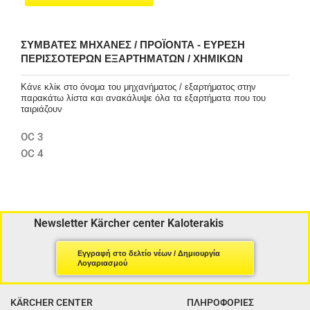
ΣΥΜΒΑΤΈΣ ΜΗΧΑΝΈΣ / ΠΡΟΪΌΝΤΑ - ΕΎΡΕΣΗ
ΠΕΡΙΣΣΌΤΕΡΩΝ ΕΞΑΡΤΗΜΆΤΩΝ / ΧΗΜΙΚΏΝ
Κάνε κλίκ στο όνομα του μηχανήματος / εξαρτήματος στην
παρακάτω λίστα και ανακάλυψε όλα τα εξαρτήματα που του
ταιριάζουν
OC 3
OC 4
Newsletter Kärcher center Kaloterakis
Εγγραφή στο δελτίο νέων / Δημιουργία
Λογαριασμού
KÄRCHER CENTER
ΠΛΗΡΟΦΟΡΙΕΣ