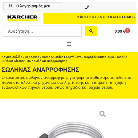
Μετάβαση
Ο λογαριασμός μου
210 4617070
στο
περιεχόμενο
KÄRCHER CENTER KALOTERAKIS
Search
0
0,00
€
Cart
...
ONLINE SHOP
Αρχική σελίδα
/
Αξεσουάρ
/
Home & Garden Εξαρτήματα
/
Φορητός καθαρισμός
/
Mobile
Outdoor Cleaner - OC
/ Σωλήνας αναρρόφησης
ΣΩΛΉΝΑΣ ΑΝΑΡΡΌΦΗΣΗΣ
HOME & GARDEN
Ο εύκαμπτος σωλήνας αναρρόφησης για φορητό καθαρισμό τοποθετείται
πάνω στο πλυστικό μηχάνημα υψηλής πίεσης και επιτρέπει τη χρήση
PROFESSIONAL
εναλλακτικών πηγών νερού, όπως πηγάδια και δοχεία νερού.
ΑΞΕΣΟΥΑΡ
ΚΑΘΑΡΙΣΤΙΚΑ
ΥΠΗΡΕΣΙΕΣ-ΝΕΑ-ΛΥΣΕΙΣ