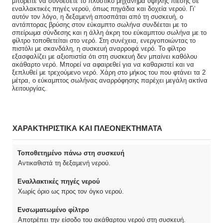
μπορείτε να συνδέσετε το πλυστικό μηχάνημα υψηλής πίεσης σε
εναλλακτικές πηγές νερού, όπως πηγάδια και δοχεία νερού. Γι’
αυτόν τον λόγο, η δεξαμενή αποσπάται από τη συσκευή, ο
αντάπτορας βρύσης στον εύκαμπτο σωλήνα συνδέεται με το
σπείρωμα σύνδεσης και η άλλη άκρη του εύκαμπτου σωλήνα με το
φίλτρο τοποθετείται στο νερό. Στη συνέχεια, ενεργοποιώντας το
πιστόλι με σκανδάλη, η συσκευή αναρροφά νερό. Το φίλτρο
εξασφαλίζει με αξιοπιστία ότι στη συσκευή δεν μπαίνει καθόλου
ακάθαρτο νερό. Μπορεί να αφαιρεθεί για να καθαριστεί και να
ξεπλυθεί με τρεχούμενο νερό. Χάρη στο μήκος του που φτάνει τα 2
μέτρα, ο εύκαμπτος σωλήνας αναρρόφησης παρέχει μεγάλη ακτίνα
λειτουργίας.
ΧΑΡΑΚΤΗΡΙΣΤΙΚΑ ΚΑΙ ΠΛΕΟΝΕΚΤΗΜΑΤΑ
Τοποθετημένο πάνω στη συσκευή
Αντικαθιστά τη δεξαμενή νερού.
Εναλλακτικές πηγές νερού
Χωρίς όριο ως προς τον όγκο νερού.
Ενσωματωμένο φίλτρο
Αποτρέπει την είσοδο του ακάθαρτου νερού στη συσκευή.