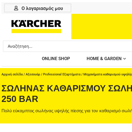
Μετάβαση
Ο λογαριασμός μου
στο
περιεχόμενο
Search
...
ONLINE SHOP
HOME & GARDEN
Αρχική σελίδα
/
Αξεσουάρ
/
Professional Εξαρτήματα
/
Μηχανήματα καθαρισμού υψηλής
ΣΩΛΉΝΑΣ ΚΑΘΑΡΙΣΜΟΎ ΣΩΛΗΝΏ
250 BAR
Πολύ εύκαμπτος σωλήνας υψηλής πίεσης για τον καθαρισμό σωλή