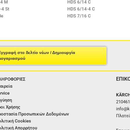
-4 M
HDS 6/14 C
-4 St
HDS 6/14-4 C
Be
HDS 7/16 C
Εγγραφή στο δελτίο νέων / Δημιουργία
Λογαριασμού
ΕΠΙΚ
ΛΗΡΟΦΟΡΙΕΣ
αιρεία
rvice
KÄRCH
γύηση
210461
οι Χρήσης
info@ka
ροστασία Προσωπικών Δεδομένων
Πλατεί
λιτική Cookies
λιτική Απορρήτου