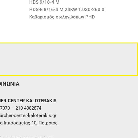
HDS 9/18-4 M
HDS-E 8/16-4 M 24KW 1.030-260.0
Καθαρισμός σωληνώσεων PHD
ΟΙΝΩΝΙΑ
ER CENTER KALOTERAKIS
7070 – 210 4082874
rcher-center-kaloterakis.gr
α Ιπποδαμείας 10, Πειραιάς