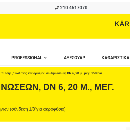
210 4617070
KÄR
PROFESSIONAL
ΑΞΕΣΟΥΑΡ
ΚΑΘΑΡΙΣΤΙΚΑ
 πίεσης
/ Σωλήνας καθαρισμού σωληνώσεων, DN 6, 20 μ., μέγ. 250 bar
ΣΕΩΝ, DN 6, 20 Μ., ΜΈΓ.
νων (σύνδεση 1/8″για ακροφύσιο)