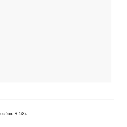
φύσιο R 1/8).