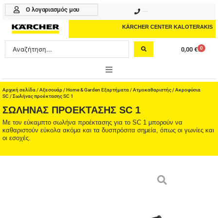
Μετάβαση
Ο λογαριασμός μου
210 4617070
στο
περιεχόμενο
KÄRCHER CENTER KALOTERAKIS
Search
0
0,00
€
Cart
...
ONLINE SHOP
Αρχική σελίδα
/
Αξεσουάρ
/
Home & Garden Εξαρτήματα
/
Ατμοκαθαριστής
/
Ακροφύσια
SC
/ Σωλήνας προέκτασης SC 1
ΣΩΛΉΝΑΣ ΠΡΟΈΚΤΑΣΗΣ SC 1
HOME & GARDEN
Με τον εύκαμπτο σωλήνα προέκτασης για το SC 1 μπορούν να
καθαριστούν εύκολα ακόμα και τα δυσπρόσιτα σημεία, όπως οι γωνίες και
PROFESSIONAL
οι εσοχές.
ΑΞΕΣΟΥΑΡ
ΚΑΘΑΡΙΣΤΙΚΑ
ΥΠΗΡΕΣΙΕΣ-ΝΕΑ-ΛΥΣΕΙΣ