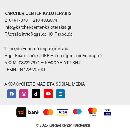
KÄRCHER CENTER KALOTERAKIS
2104617070 – 210 4082874
info@karcher-center-kaloterakis.gr
Πλατεία Ιπποδαμείας 10, Πειραιάς
Στοιχεία νομικού περιεχομένου
Δημ. Καλοτεράκης ΙΚΕ – Συστήματα καθαρισμού
Α.Φ.Μ. 082227971 – ΚΕΦΟΔΕ ΑΤΤΙΚΗΣ
ΓΕΜΗ: 044229207000
ΑΚΟΛΟΥΘΗΣΤΕ ΜΑΣ ΣΤΑ SOCIAL MEDIA
F
I
T
Y
L
a
n
i
o
i
c
s
k
u
n
e
t
t
t
k
b
a
o
u
e
o
g
k
b
d
o
r
e
i
k
a
n
m
© 2025 Kärcher center Kaloterakis