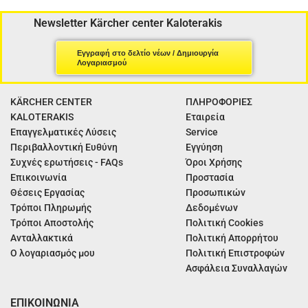
Newsletter Kärcher center Kaloterakis
Εγγραφή στο δελτίο νέων / Δημιουργία
Λογαριασμού
KÄRCHER CENTER
ΠΛΗΡΟΦΟΡΙΕΣ
KALOTERAKIS
Εταιρεία
Επαγγελματικές Λύσεις
Service
Περιβαλλοντική Ευθύνη
Εγγύηση
Συχνές ερωτήσεις - FAQs
Όροι Χρήσης
Επικοινωνία
Προστασία
Θέσεις Εργασίας
Προσωπικών
Τρόποι Πληρωμής
Δεδομένων
Τρόποι Αποστολής
Πολιτική Cookies
Ανταλλακτικά
Πολιτική Απορρήτου
Ο λογαριασμός μου
Πολιτική Επιστροφών
Ασφάλεια Συναλλαγών
ΕΠΙΚΟΙΝΩΝΙΑ