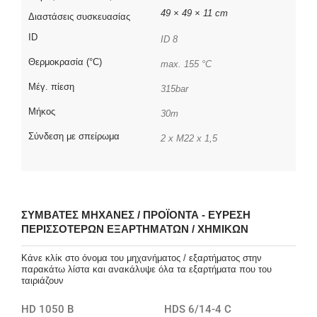
49 × 49 × 11 cm
Διαστάσεις συσκευασίας
ID
ID 8
Θερμοκρασία (°C)
max. 155 °C
Μέγ. πίεση
315bar
Μήκος
30m
Σύνδεση με σπείρωμα
2 x M22 x 1,5
ΣΥΜΒΑΤΈΣ ΜΗΧΑΝΈΣ / ΠΡΟΪΌΝΤΑ - ΕΎΡΕΣΗ
ΠΕΡΙΣΣΌΤΕΡΩΝ ΕΞΑΡΤΗΜΆΤΩΝ / ΧΗΜΙΚΏΝ
Κάνε κλίκ στο όνομα του μηχανήματος / εξαρτήματος στην
παρακάτω λίστα και ανακάλυψε όλα τα εξαρτήματα που του
ταιριάζουν
HD 1050 B
HDS 6/14-4 C