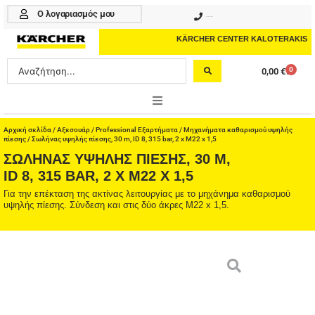
Μετάβαση
Ο λογαριασμός μου
210 4617070
στο
περιεχόμενο
KÄRCHER CENTER KALOTERAKIS
Search
0
0,00
€
Cart
...
ONLINE SHOP
Αρχική σελίδα
/
Αξεσουάρ
/
Professional Εξαρτήματα
/
Μηχανήματα καθαρισμού υψηλής
πίεσης
/ Σωλήνας υψηλής πίεσης, 30 m, ID 8, 315 bar, 2 x M22 x 1,5
ΣΩΛΉΝΑΣ ΥΨΗΛΉΣ ΠΊΕΣΗΣ, 30 M,
HOME & GARDEN
ID 8, 315 BAR, 2 X M22 X 1,5
PROFESSIONAL
Για την επέκταση της ακτίνας λειτουργίας με το μηχάνημα καθαρισμού
υψηλής πίεσης. Σύνδεση και στις δύο άκρες M22 x 1,5.
ΑΞΕΣΟΥΑΡ
ΚΑΘΑΡΙΣΤΙΚΑ
ΥΠΗΡΕΣΙΕΣ-ΝΕΑ-ΛΥΣΕΙΣ