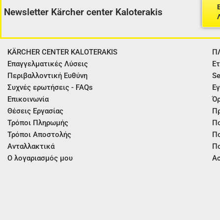
Newsletter Kärcher center Kaloterakis
KÄRCHER CENTER KALOTERAKIS
Π
Επαγγελματικές Λύσεις
Ετ
Περιβαλλοντική Ευθύνη
Se
Συχνές ερωτήσεις - FAQs
Εγ
Επικοινωνία
Όρ
Θέσεις Εργασίας
Π
Τρόποι Πληρωμής
Πο
Τρόποι Αποστολής
Πο
Ανταλλακτικά
Πο
Ο λογαριασμός μου
Ασ