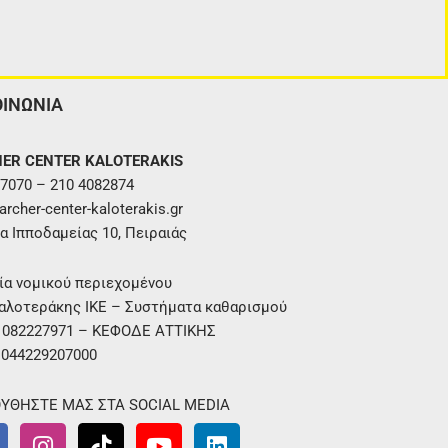
ΟΙΝΩΝΙΑ
ER CENTER KALOTERAKIS
7070 – 210 4082874
rcher-center-kaloterakis.gr
α Ιπποδαμείας 10, Πειραιάς
ία νομικού περιεχομένου
αλοτεράκης ΙΚΕ – Συστήματα καθαρισμού
. 082227971 – ΚΕΦΟΔΕ ΑΤΤΙΚΗΣ
 044229207000
ΥΘΗΣΤΕ ΜΑΣ ΣΤΑ SOCIAL MEDIA
I
T
Y
L