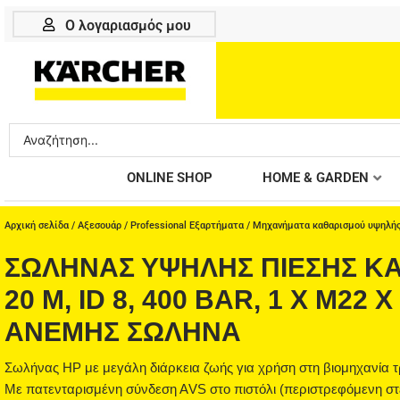
Μετάβαση
Ο λογαριασμός μου
στο
περιεχόμενο
Search
...
ONLINE SHOP
HOME & GARDEN
Αρχική σελίδα
/
Αξεσουάρ
/
Professional Εξαρτήματα
/
Μηχανήματα καθαρισμού υψηλής
ΣΩΛΉΝΑΣ ΥΨΗΛΉΣ ΠΊΕΣΗΣ ΚΑ
20 M, ID 8, 400 BAR, 1 X M22 
ΑΝΈΜΗΣ ΣΩΛΉΝΑ
Σωλήνας ΗΡ με μεγάλη διάρκεια ζωής για χρήση στη βιομηχανία τ
Με πατενταρισμένη σύνδεση ΑVS στο πιστόλι (περιστρεφόμενη σ