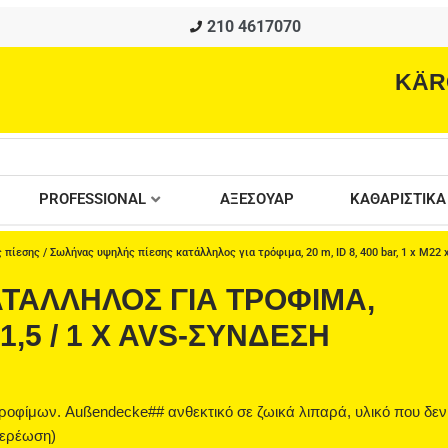
210 4617070
KÄR
PROFESSIONAL
ΑΞΕΣΟΥΑΡ
ΚΑΘΑΡΙΣΤΙΚΑ
 πίεσης
/ Σωλήνας υψηλής πίεσης κατάλληλος για τρόφιμα, 20 m, ID 8, 400 bar, 1 x M22 
ΤΆΛΛΗΛΟΣ ΓΙΑ ΤΡΌΦΙΜΑ,
X 1,5 / 1 X AVS-ΣΎΝΔΕΣΗ
ροφίμων. Außendecke## ανθεκτικό σε ζωικά λιπαρά, υλικό που δεν
τερέωση)