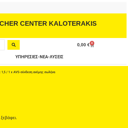
CHER CENTER KALOTERAKIS
0
Cart
0,00
€
ΥΠΗΡΕΣΙΕΣ-ΝΕΑ-ΛΥΣΕΙΣ
x 1,5 / 1 x AVS-σύνδεση ανέμης σωλήνα
 ξεβάφει.