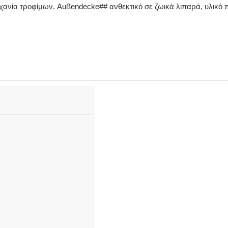
χανία τροφίμων. Außendecke## ανθεκτικό σε ζωικά λιπαρά, υλικό 