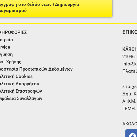
Εγγραφή στο δελτίο νέων / Δημιουργία
Λογαριασμού
ΕΠΙΚ
ΛΗΡΟΦΟΡΙΕΣ
αιρεία
rvice
KÄRCH
γύηση
210461
οι Χρήσης
info@ka
ροστασία Προσωπικών Δεδομένων
Πλατεί
λιτική Cookies
λιτική Απορρήτου
Στοιχε
λιτική Επιστροφών
Δημ. Κ
φάλεια Συναλλαγών
Α.Φ.Μ
ΓΕΜΗ:
ΑΚΟΛΟ
F