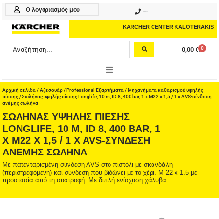
Μετάβαση
Ο λογαριασμός μου
210 4617070
στο
περιεχόμενο
KÄRCHER CENTER KALOTERAKIS
Search
0
0,00
€
Cart
...
ONLINE SHOP
Αρχική σελίδα
/
Αξεσουάρ
/
Professional Εξαρτήματα
/
Μηχανήματα καθαρισμού υψηλής
πίεσης
/ Σωλήνας υψηλής πίεσης Longlife, 10 m, ID 8, 400 bar, 1 x M22 x 1,5 / 1 x AVS-σύνδεση
ανέμης σωλήνα
HOME & GARDEN
ΣΩΛΉΝΑΣ ΥΨΗΛΉΣ ΠΊΕΣΗΣ
LONGLIFE, 10 M, ID 8, 400 BAR, 1
PROFESSIONAL
X M22 X 1,5 / 1 X AVS-ΣΎΝΔΕΣΗ
ΑΝΈΜΗΣ ΣΩΛΉΝΑ
ΑΞΕΣΟΥΑΡ
Με πατενταρισμένη σύνδεση ΑVS στο πιστόλι με σκανδάλη
(περιστρεφόμενη) και σύνδεση που βιδώνει με το χέρι, M 22 x 1,5 με
ΚΑΘΑΡΙΣΤΙΚΑ
προστασία από τη συστροφή. Με διπλή ενίσχυση χάλυβα.
ΥΠΗΡΕΣΙΕΣ-ΝΕΑ-ΛΥΣΕΙΣ