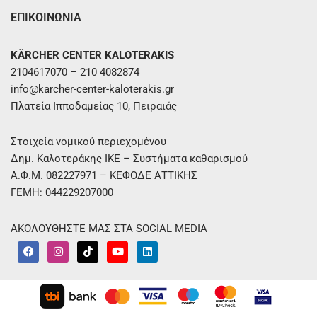
ΕΠΙΚΟΙΝΩΝΙΑ
KÄRCHER CENTER KALOTERAKIS
2104617070 – 210 4082874
info@karcher-center-kaloterakis.gr
Πλατεία Ιπποδαμείας 10, Πειραιάς
Στοιχεία νομικού περιεχομένου
Δημ. Καλοτεράκης ΙΚΕ – Συστήματα καθαρισμού
Α.Φ.Μ. 082227971 – ΚΕΦΟΔΕ ΑΤΤΙΚΗΣ
ΓΕΜΗ: 044229207000
ΑΚΟΛΟΥΘΗΣΤΕ ΜΑΣ ΣΤΑ SOCIAL MEDIA
F
I
T
Y
L
a
n
i
o
i
c
s
k
u
n
e
t
t
t
k
b
a
o
u
e
o
g
k
b
d
o
r
e
i