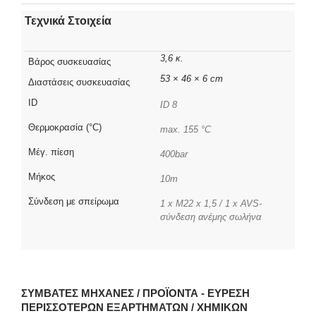
Τεχνικά Στοιχεία
3,6 κ.
Βάρος συσκευασίας
53 × 46 × 6 cm
Διαστάσεις συσκευασίας
ID
ID 8
Θερμοκρασία (°C)
max. 155 °C
Μέγ. πίεση
400bar
Μήκος
10m
Σύνδεση με σπείρωμα
1 x M22 x 1,5 / 1 x AVS-
σύνδεση ανέμης σωλήνα
ΣΥΜΒΑΤΈΣ ΜΗΧΑΝΈΣ / ΠΡΟΪΌΝΤΑ - ΕΎΡΕΣΗ
ΠΕΡΙΣΣΌΤΕΡΩΝ ΕΞΑΡΤΗΜΆΤΩΝ / ΧΗΜΙΚΏΝ