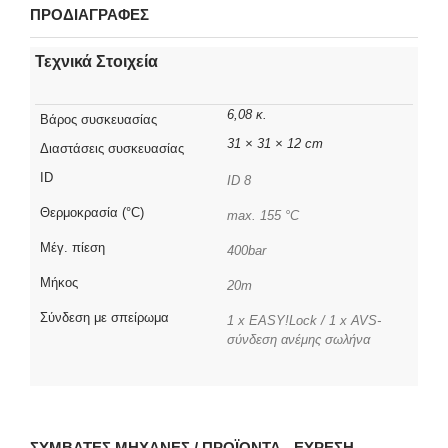
ΠΡΟΔΙΑΓΡΑΦΕΣ
Τεχνικά Στοιχεία
6,08 κ.
Βάρος συσκευασίας
31 × 31 × 12 cm
Διαστάσεις συσκευασίας
ID
ID 8
Θερμοκρασία (°C)
max. 155 °C
Μέγ. πίεση
400bar
Μήκος
20m
Σύνδεση με σπείρωμα
1 x EASY!Lock / 1 x AVS-
σύνδεση ανέμης σωλήνα
ΣΥΜΒΑΤΈΣ ΜΗΧΑΝΈΣ / ΠΡΟΪΌΝΤΑ - ΕΎΡΕΣΗ