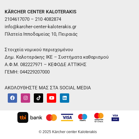
KÄRCHER CENTER KALOTERAKIS
2104617070 – 210 4082874
info@karcher-center-kaloterakis.gr
Πλατεία Ιπποδαμείας 10, Πειραιάς
Στοιχεία νομικού περιεχομένου
Δημ. Καλοτεράκης ΙΚΕ – Συστήματα καθαρισμού
Α.Φ.Μ. 082227971 – ΚΕΦΟΔΕ ΑΤΤΙΚΗΣ
ΓΕΜΗ: 044229207000
ΑΚΟΛΟΥΘΗΣΤΕ ΜΑΣ ΣΤΑ SOCIAL MEDIA
F
I
T
Y
L
a
n
i
o
i
c
s
k
u
n
e
t
t
t
k
b
a
o
u
e
o
g
k
b
d
o
r
e
i
k
a
n
m
© 2025 Kärcher center Kaloterakis