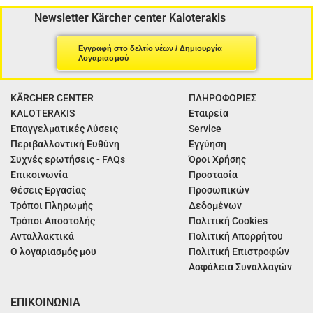
Newsletter Kärcher center Kaloterakis
Εγγραφή στο δελτίο νέων / Δημιουργία
Λογαριασμού
KÄRCHER CENTER
ΠΛΗΡΟΦΟΡΙΕΣ
KALOTERAKIS
Εταιρεία
Επαγγελματικές Λύσεις
Service
Περιβαλλοντική Ευθύνη
Εγγύηση
Συχνές ερωτήσεις - FAQs
Όροι Χρήσης
Επικοινωνία
Προστασία
Θέσεις Εργασίας
Προσωπικών
Τρόποι Πληρωμής
Δεδομένων
Τρόποι Αποστολής
Πολιτική Cookies
Ανταλλακτικά
Πολιτική Απορρήτου
Ο λογαριασμός μου
Πολιτική Επιστροφών
Ασφάλεια Συναλλαγών
ΕΠΙΚΟΙΝΩΝΙΑ