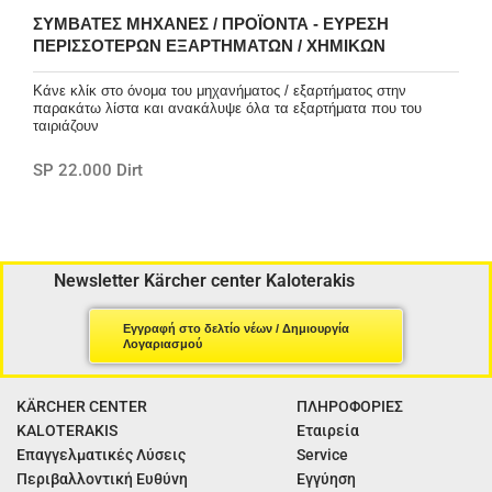
ΣΥΜΒΑΤΈΣ ΜΗΧΑΝΈΣ / ΠΡΟΪΌΝΤΑ - ΕΎΡΕΣΗ
ΠΕΡΙΣΣΌΤΕΡΩΝ ΕΞΑΡΤΗΜΆΤΩΝ / ΧΗΜΙΚΏΝ
Κάνε κλίκ στο όνομα του μηχανήματος / εξαρτήματος στην
παρακάτω λίστα και ανακάλυψε όλα τα εξαρτήματα που του
ταιριάζουν
SP 22.000 Dirt
Newsletter Kärcher center Kaloterakis
Εγγραφή στο δελτίο νέων / Δημιουργία
Λογαριασμού
KÄRCHER CENTER
ΠΛΗΡΟΦΟΡΙΕΣ
KALOTERAKIS
Εταιρεία
Επαγγελματικές Λύσεις
Service
Περιβαλλοντική Ευθύνη
Εγγύηση