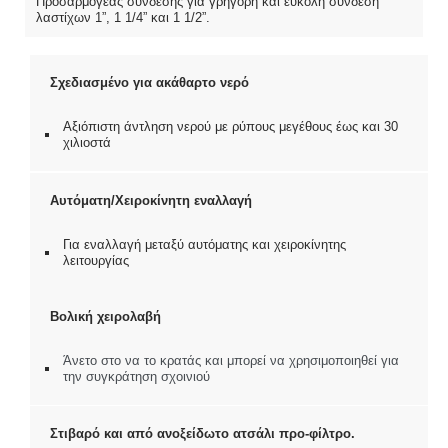
Προσαρμογέας σύνδεσης για γρήγορη και εύκολη σύνδεση
λαστίχων 1”, 1 1/4” και 1 1/2”.
Σχεδιασμένο για ακάθαρτο νερό
Αξιόπιστη άντληση νερού με ρύπους μεγέθους έως και 30
χιλιοστά
Αυτόματη/Χειροκίνητη εναλλαγή
Για εναλλαγή μεταξύ αυτόματης και χειροκίνητης
λειτουργίας
Βολική χειρολαβή
Άνετο στο να το κρατάς και μπορεί να χρησιμοποιηθεί για
την συγκράτηση σχοινιού
Στιβαρό και από ανοξείδωτο ατσάλι προ-φίλτρο.