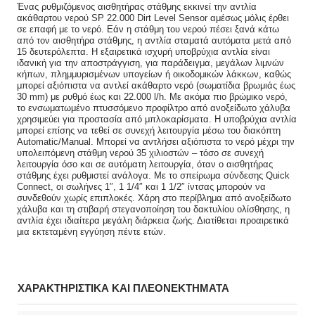
Ένας ρυθμιζόμενος αισθητήρας στάθμης εκκινεί την αντλία
ακάθαρτου νερού SP 22.000 Dirt Level Sensor αμέσως μόλις έρθει
σε επαφή με το νερό. Εάν η στάθμη του νερού πέσει ξανά κάτω
από τον αισθητήρα στάθμης, η αντλία σταματά αυτόματα μετά από
15 δευτερόλεπτα. Η εξαιρετικά ισχυρή υποβρύχια αντλία είναι
ιδανική για την αποστράγγιση, για παράδειγμα, μεγάλων λιμνών
κήπων, πλημμυρισμένων υπογείων ή οικοδομικών λάκκων, καθώς
μπορεί αξιόπιστα να αντλεί ακάθαρτο νερό (σωματίδια βρωμιάς έως
30 mm) με ρυθμό έως και 22.000 l/h. Με ακόμα πιο βρώμικο νερό,
το ενσωματωμένο πτυσσόμενο προφίλτρο από ανοξείδωτο χάλυβα
χρησιμεύει για προστασία από μπλοκαρίσματα. Η υποβρύχια αντλία
μπορεί επίσης να τεθεί σε συνεχή λειτουργία μέσω του διακόπτη
Automatic/Manual. Μπορεί να αντλήσει αξιόπιστα το νερό μέχρι την
υπολειπόμενη στάθμη νερού 35 χιλιοστών – τόσο σε συνεχή
λειτουργία όσο και σε αυτόματη λειτουργία, όταν ο αισθητήρας
στάθμης έχει ρυθμιστεί ανάλογα. Με το σπείρωμα σύνδεσης Quick
Connect, οι σωλήνες 1″, 1 1/4″ και 1 1/2″ ίντσας μπορούν να
συνδεθούν χωρίς επιπλοκές. Χάρη στο περίβλημα από ανοξείδωτο
χάλυβα και τη στιβαρή στεγανοποίηση του δακτυλίου ολίσθησης, η
αντλία έχει ιδιαίτερα μεγάλη διάρκεια ζωής. Διατίθεται προαιρετικά
μια εκτεταμένη εγγύηση πέντε ετών.
ΧΑΡΑΚΤΗΡΙΣΤΙΚΑ ΚΑΙ ΠΛΕΟΝΕΚΤΗΜΑΤΑ