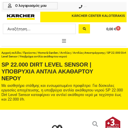
Μετάβαση
Ο λογαριασμός μου
210 4617070
στο
περιεχόμενο
KÄRCHER CENTER KALOTERAKIS
Search
0
0,00
€
Cart
...
ONLINE SHOP
Αρχική σελίδα
/
Προϊοντα
/
Home & Garden
/
Αντλίες
/
Αντλίες Αποστράγγισης
/ SP 22.000 Dirt
Level Sensor | Υποβρύχια αντλία ακάθαρτου νερού
SP 22.000 DIRT LEVEL SENSOR |
HOME & GARDEN
ΥΠΟΒΡΎΧΙΑ ΑΝΤΛΊΑ ΑΚΆΘΑΡΤΟΥ
ΝΕΡΟΎ
PROFESSIONAL
Με αισθητήρα στάθμης και ενσωματωμένο προφίλτρο: Για δύσκολες
ΑΞΕΣΟΥΑΡ
εργασίες αποχέτευσης, η υποβρύχια αντλία ακάθαρτου νερού SP 22.000
Dirt Level Sensor καταφέρνει να αντλεί ακάθαρτο νερό με ταχύτητα έως
και 22.000 l/h.
ΚΑΘΑΡΙΣΤΙΚΑ
ΥΠΗΡΕΣΙΕΣ-ΝΕΑ-ΛΥΣΕΙΣ