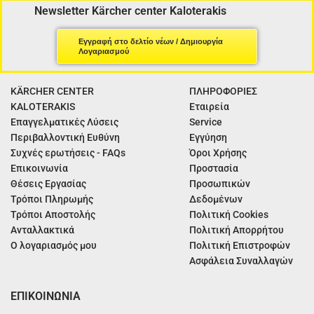
Newsletter Kärcher center Kaloterakis
Εγγραφή στο δελτίο νέων / Δημιουργία
Λογαριασμού
KÄRCHER CENTER
ΠΛΗΡΟΦΟΡΙΕΣ
KALOTERAKIS
Εταιρεία
Επαγγελματικές Λύσεις
Service
Περιβαλλοντική Ευθύνη
Εγγύηση
Συχνές ερωτήσεις - FAQs
Όροι Χρήσης
Επικοινωνία
Προστασία
Θέσεις Εργασίας
Προσωπικών
Τρόποι Πληρωμής
Δεδομένων
Τρόποι Αποστολής
Πολιτική Cookies
Ανταλλακτικά
Πολιτική Απορρήτου
Ο λογαριασμός μου
Πολιτική Επιστροφών
Ασφάλεια Συναλλαγών
ΕΠΙΚΟΙΝΩΝΙΑ