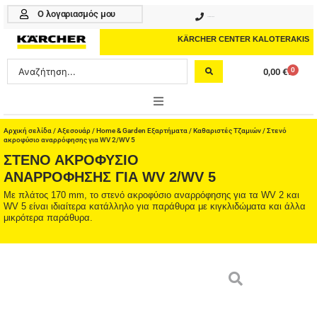
Μετάβαση
Ο λογαριασμός μου
210 4617070
στο
περιεχόμενο
KÄRCHER CENTER KALOTERAKIS
Search
0
0,00
€
Cart
...
ONLINE SHOP
Αρχική σελίδα
/
Αξεσουάρ
/
Home & Garden Εξαρτήματα
/
Καθαριστές Τζαμιών
/ Στενό
ακροφύσιο αναρρόφησης για WV 2/WV 5
ΣΤΕΝΌ ΑΚΡΟΦΎΣΙΟ
HOME & GARDEN
ΑΝΑΡΡΌΦΗΣΗΣ ΓΙΑ WV 2/WV 5
PROFESSIONAL
Με πλάτος 170 mm, το στενό ακροφύσιο αναρρόφησης για τα WV 2 και
WV 5 είναι ιδιαίτερα κατάλληλο για παράθυρα με κιγκλιδώματα και άλλα
μικρότερα παράθυρα.
ΑΞΕΣΟΥΑΡ
ΚΑΘΑΡΙΣΤΙΚΑ
ΥΠΗΡΕΣΙΕΣ-ΝΕΑ-ΛΥΣΕΙΣ