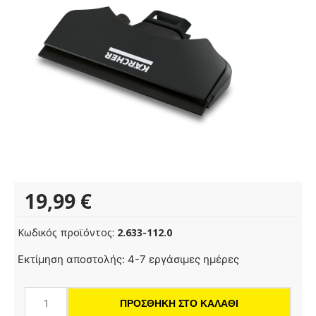
19,99
€
Κωδικός προϊόντος:
2.633-112.0
Στενό
Εκτίμηση αποστολής: 4-7 εργάσιμες ημέρες
ακροφύσιο
αναρρόφησης
ΠΡΟΣΘΉΚΗ ΣΤΟ ΚΑΛΆΘΙ
για