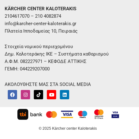
KÄRCHER CENTER KALOTERAKIS
2104617070 – 210 4082874
info@karcher-center-kaloterakis.gr
Πλατεία Ιπποδαμείας 10, Πειραιάς
Στοιχεία νομικού περιεχομένου
Δημ. Καλοτεράκης ΙΚΕ – Συστήματα καθαρισμού
Α.Φ.Μ. 082227971 – ΚΕΦΟΔΕ ΑΤΤΙΚΗΣ
ΓΕΜΗ: 044229207000
ΑΚΟΛΟΥΘΗΣΤΕ ΜΑΣ ΣΤΑ SOCIAL MEDIA
F
I
T
Y
L
a
n
i
o
i
c
s
k
u
n
e
t
t
t
k
b
a
o
u
e
o
g
k
b
d
o
r
e
i
k
a
n
m
© 2025 Kärcher center Kaloterakis