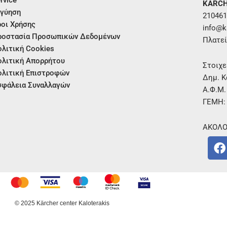
KÄRCH
γύηση
210461
οι Χρήσης
info@ka
ροστασία Προσωπικών Δεδομένων
Πλατεί
λιτική Cookies
λιτική Απορρήτου
Στοιχε
λιτική Επιστροφών
Δημ. Κ
φάλεια Συναλλαγών
Α.Φ.Μ
ΓΕΜΗ:
ΑΚΟΛΟ
F
a
c
e
b
o
© 2025 Kärcher center Kaloterakis
o
k