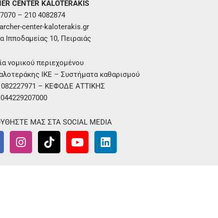
ER CENTER KALOTERAKIS
7070 – 210 4082874
rcher-center-kaloterakis.gr
α Ιπποδαμείας 10, Πειραιάς
ία νομικού περιεχομένου
αλοτεράκης ΙΚΕ – Συστήματα καθαρισμού
. 082227971 – ΚΕΦΟΔΕ ΑΤΤΙΚΗΣ
 044229207000
ΥΘΗΣΤΕ ΜΑΣ ΣΤΑ SOCIAL MEDIA
I
T
Y
L
n
i
o
i
s
k
u
n
t
t
t
k
a
o
u
e
g
k
b
d
r
e
i
a
n