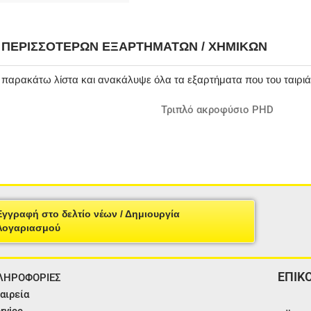
Η ΠΕΡΙΣΣΌΤΕΡΩΝ ΕΞΑΡΤΗΜΆΤΩΝ / ΧΗΜΙΚΏΝ
ν παρακάτω λίστα και ανακάλυψε όλα τα εξαρτήματα που του ταιρι
Τριπλό ακροφύσιο PHD
e
Εγγραφή στο δελτίο νέων / Δημιουργία
Λογαριασμού
ΕΠΙΚ
ΛΗΡΟΦΟΡΙΕΣ
αιρεία
rvice