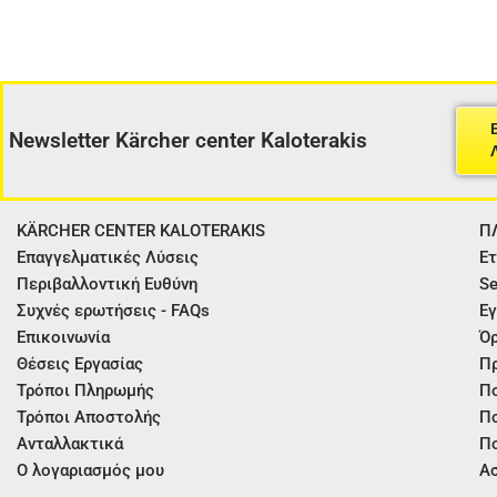
Newsletter Kärcher center Kaloterakis
KÄRCHER CENTER KALOTERAKIS
Π
Επαγγελματικές Λύσεις
Ετ
Περιβαλλοντική Ευθύνη
Se
Συχνές ερωτήσεις - FAQs
Εγ
Επικοινωνία
Όρ
Θέσεις Εργασίας
Π
Τρόποι Πληρωμής
Πο
Τρόποι Αποστολής
Πο
Ανταλλακτικά
Πο
Ο λογαριασμός μου
Ασ