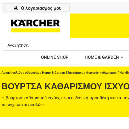
Μετάβαση
Ο λογαριασμός μου
στο
περιεχόμενο
Search
...
ONLINE SHOP
HOME & GARDEN
Αρχική σελίδα
/
Αξεσουάρ
/
Home & Garden Εξαρτήματα
/
Φορητός καθαρισμός
/
Handh
ΒΟΎΡΤΣΑ ΚΑΘΑΡΙΣΜΟΎ ΙΣΧΎΟ
Η βούρτσα καθαρισμού ισχύος είναι η ιδανική προσθήκη για τα μη
περιοχών και σκαλών.