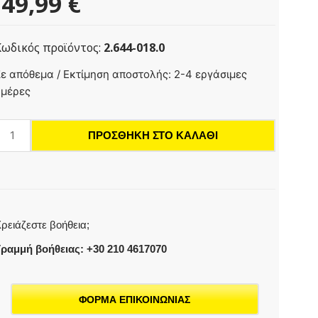
49,99
€
Κωδικός προϊόντος:
2.644-018.0
Βούρτσα
ε απόθεμα / Εκτίμηση αποστολής: 2-4 εργάσιμες
αθαρισμού
ημέρες
σχύος
PS20
ΠΡΟΣΘΉΚΗ ΣΤΟ ΚΑΛΆΘΙ
οσότητα
ρειάζεστε βοήθεια;
ραμμή βοήθειας: +30 210 4617070
ΦΟΡΜΑ ΕΠΙΚΟΙΝΩΝΙΑΣ