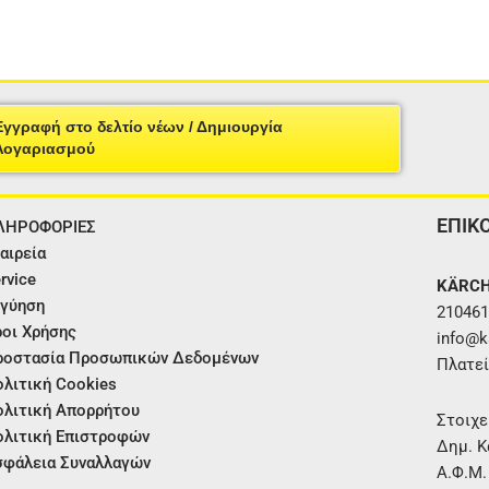
Εγγραφή στο δελτίο νέων / Δημιουργία
Λογαριασμού
ΕΠΙΚ
ΛΗΡΟΦΟΡΙΕΣ
αιρεία
rvice
KÄRCH
γύηση
210461
οι Χρήσης
info@ka
ροστασία Προσωπικών Δεδομένων
Πλατεί
λιτική Cookies
λιτική Απορρήτου
Στοιχε
λιτική Επιστροφών
Δημ. Κ
φάλεια Συναλλαγών
Α.Φ.Μ