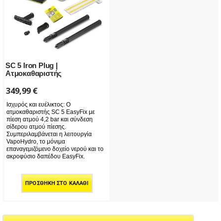
SC 5 Iron Plug |
Ατμοκαθαριστής
349,99
€
Ισχυρός και ευέλικτος: Ο
ατμοκαθαριστής SC 5 EasyFix με
πίεση ατμού 4,2 bar και σύνδεση
σίδερου ατμού πίεσης.
Συμπεριλαμβάνεται η λειτουργία
VapoHydro, το μόνιμα
επαναγεμιζόμενο δοχείο νερού και το
ακροφύσιο δαπέδου EasyFix.
ΠΡΟΣΘΉΚΗ ΣΤΟ ΚΑΛΆΘΙ