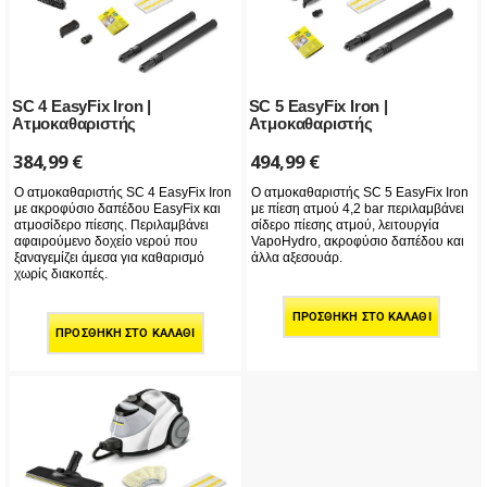
SC 4 EasyFix Iron |
SC 5 EasyFix Iron |
Ατμοκαθαριστής
Ατμοκαθαριστής
384,99
€
494,99
€
Ο ατμοκαθαριστής SC 4 EasyFix Iron
Ο ατμοκαθαριστής SC 5 EasyFix Iron
με ακροφύσιο δαπέδου EasyFix και
με πίεση ατμού 4,2 bar περιλαμβάνει
ατμοσίδερο πίεσης. Περιλαμβάνει
σίδερο πίεσης ατμού, λειτουργία
αφαιρούμενο δοχείο νερού που
VapoHydro, ακροφύσιο δαπέδου και
ξαναγεμίζει άμεσα για καθαρισμό
άλλα αξεσουάρ.
χωρίς διακοπές.
ΠΡΟΣΘΉΚΗ ΣΤΟ ΚΑΛΆΘΙ
ΠΡΟΣΘΉΚΗ ΣΤΟ ΚΑΛΆΘΙ