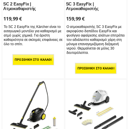
SC 2 EasyFix |
SC 3 EasyFix |
Ατμοκαθαριστής
Ατμοκαθαριστής
119,99
€
159,99
€
Το SC 2 EasyFix της Kärcher είναι το
Ο ατμοκαθαριστής SC 3 EasyFix με
εισαγωγικό μοντέλο για καθαρισμό με
ακροφύσιο δαπέδου EasyFix και
ατμό χωρίς χημικά. Για άριστη
φυσίγγιο αφαίρεσης αλάτων επιτρέπει
καθαριότητα σε σκληρές επιφάνειες σε
τον αδιάλειπτο καθαρισμό χάρη στη
όλο το σπίτι.
μόνιμα επαναγεμιζόμενη δεξαμενή
νερού. Θερμαίνεται σε μόλις 30
δευτερόλεπτα.
ΠΡΟΣΘΉΚΗ ΣΤΟ ΚΑΛΆΘΙ
ΠΡΟΣΘΉΚΗ ΣΤΟ ΚΑΛΆΘΙ