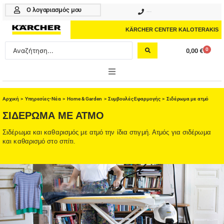
Μετάβαση
Ο λογαριασμός μου
210 4617070
στο
περιεχόμενο
KÄRCHER CENTER KALOTERAKIS
Search
0
0,00
€
Cart
...
ONLINE SHOP
Αρχική
>
Υπηρεσίες-Νέα
>
Home & Garden
>
Συμβουλές Εφαρμογής
> Σιδέρωμα με ατμό
HOME & GARDEN
ΣΙΔΈΡΩΜΑ ΜΕ ΑΤΜΌ
Σιδέρωμα και καθαρισμός με ατμό την ίδια στιγμή. Ατμός για σιδέρωμα
PROFESSIONAL
και καθαρισμό στο σπίτι.
ΑΞΕΣΟΥΑΡ
ΚΑΘΑΡΙΣΤΙΚΑ
ΥΠΗΡΕΣΙΕΣ-ΝΕΑ-ΛΥΣΕΙΣ