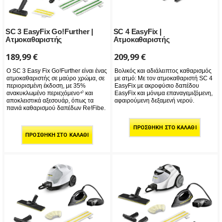
SC 3 EasyFix Go!Further |
SC 4 EasyFix |
Ατμοκαθαριστής
Ατμοκαθαριστής
189,99
€
209,99
€
Ο SC 3 Easy Fix Go!Further είναι ένας
Βολικός και αδιάλειπτος καθαρισμός
ατμοκαθαριστής σε μαύρο χρώμα, σε
με ατμό: Με τον ατμοκαθαριστή SC 4
περιορισμένη έκδοση, με 35%
EasyFix με ακροφύσιο δαπέδου
ανακυκλωμένο περιεχόμενο⁴⁾ και
EasyFix και μόνιμα επαναγεμιζόμενη,
αποκλειστικά αξεσουάρ, όπως τα
αφαιρούμενη δεξαμενή νερού.
πανιά καθαρισμού δαπέδων Re!Fibe.
ΠΡΟΣΘΉΚΗ ΣΤΟ ΚΑΛΆΘΙ
ΠΡΟΣΘΉΚΗ ΣΤΟ ΚΑΛΆΘΙ