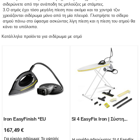
σιδερώνετε από την ανάποδη τις μπλούζες με στάμπες.
3.Ο ατμός έχει τόσο μεγάλη πίεση που ακόμα και τα χοντρά τζιν
χρειάζονται σιδέρωμα μόνο από τη μία πλευρά. Γλιστρήστε το σίδερο
ατμού πάνω στο ύφασμα ασκώντας λίγη πίεση και η πίεση του ατμού θα
κάνει τα υπόλοιπα.
Κατάλληλα προϊόντα για σιδέρωμα με ατμό
Iron EasyFinish *EU
SI 4 EasyFix Iron | Σύστη...
167,49
€
Για εύκολο σιδέρωμα: Το υψηλής
Η μονάδα σιδερώματος SI 4 EasyFix