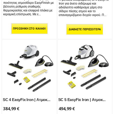
ποιότητας ατμοσίδερο EasyFinish με
Iron για άνετο σιδέρωμα και
βέλτιστη ρύθμιση σταθερής
αδιάλειπτο καθάρισμα χάρη στο
θερμοκρασίας και ελαφριά πλάκα με
σίδερο πίεσης ατμού και τo
κεραμική επίστρωση. Με ε...
επαναγεμιζόμενο δοχείο νερού. Π...
ΠΡΟΣΘΉΚΗ ΣΤΟ ΚΑΛΆΘΙ
ΔΙΑΒΆΣΤΕ ΠΕΡΙΣΣΌΤΕΡΑ
SC 4 EasyFix Iron | Ατμοκ...
SC 5 EasyFix Iron | Ατμοκ...
384,99
€
494,99
€