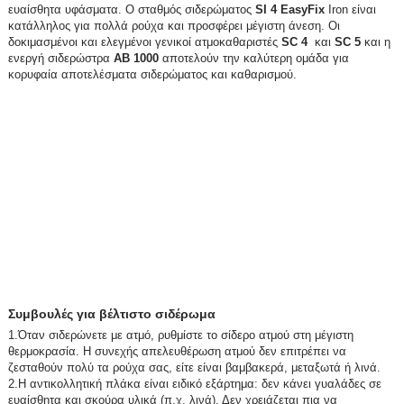
ευαίσθητα υφάσματα. Ο σταθμός σιδερώματος
SI 4 EasyFix
Iron είναι
κατάλληλος για πολλά ρούχα και προσφέρει μέγιστη άνεση. Οι
δοκιμασμένοι και ελεγμένοι γενικοί ατμοκαθαριστές
SC 4
και
SC 5
και η
ενεργή σιδερώστρα
AB 1000
αποτελούν την καλύτερη ομάδα για
κορυφαία αποτελέσματα σιδερώματος και καθαρισμού.
Συμβουλές για βέλτιστο σιδέρωμα
1.Όταν σιδερώνετε με ατμό, ρυθμίστε το σίδερο ατμού στη μέγιστη
θερμοκρασία. Η συνεχής απελευθέρωση ατμού δεν επιτρέπει να
ζεσταθούν πολύ τα ρούχα σας, είτε είναι βαμβακερά, μεταξωτά ή λινά.
2.Η αντικολλητική πλάκα είναι ειδικό εξάρτημα: δεν κάνει γυαλάδες σε
ευαίσθητα και σκούρα υλικά (π.χ. λινά). Δεν χρειάζεται πια να