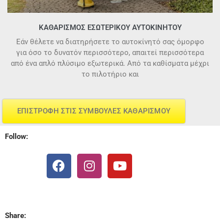
ΚΑΘΑΡΙΣΜΌΣ ΕΣΩΤΕΡΙΚΟΎ ΑΥΤΟΚΙΝΉΤΟΥ
Εάν θέλετε να διατηρήσετε το αυτοκίνητό σας όμορφο
για όσο το δυνατόν περισσότερο, απαιτεί περισσότερα
από ένα απλό πλύσιμο εξωτερικά. Από τα καθίσματα μέχρι
το πιλοτήριο και
ΕΠΙΣΤΡΟΦΗ ΣΤΙΣ ΣΥΜΒΟΥΛΕΣ ΚΑΘΑΡΙΣΜΟΥ
Follow:
F
I
Y
a
n
o
c
s
u
e
t
t
b
a
u
Share: