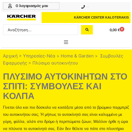
Μετάβαση
Ο λογαριασμός μου
210 4617070
στο
περιεχόμενο
KÄRCHER CENTER KALOTERAKIS
Search
0
0,00
€
Cart
...
ONLINE SHOP
Αρχική
>
Υπηρεσίες-Νέα
>
Home & Garden
>
Συμβουλές
Εφαρμογής
> Πλύσιμο αυτοκινήτου
HOME & GARDEN
ΠΛΥΣΙΜΟ ΑΥΤΟΚΙΝΗΤΩΝ ΣΤΟ
PROFESSIONAL
ΣΠΙΤΙ: ΣΥΜΒΟΥΛΕΣ ΚΑΙ
ΑΞΕΣΟΥΑΡ
ΚΟΛΠΑ
ΚΑΘΑΡΙΣΤΙΚΑ
Γίνεται όλο και πιο δύσκολο να κοιτάξετε μέσα από το βρώμικο παρμπρίζ
του αυτοκινήτου σας;
Ή μήπως το αυτοκίνητό σας είναι καλυμμένο με
ΥΠΗΡΕΣΙΕΣ-ΝΕΑ-ΛΥΣΕΙΣ
γύρη, φύλλα, αλάτι στο δρόμο ή περιττώματα ζώων;
Μάλλον ήρθε η ώρα
να πλύνετε το αυτοκίνητό σας.
Εάν δεν θέλετε να πάτε στο πλυντήριο