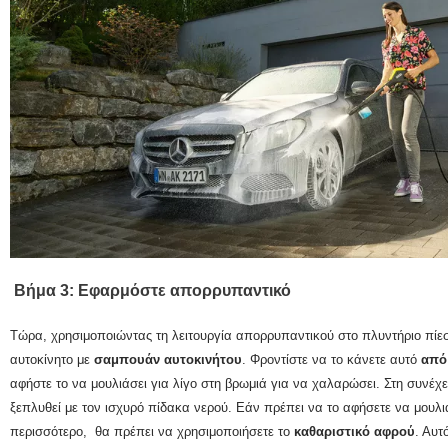
Βήμα 3: Εφαρμόστε απορρυπαντικό
Τώρα, χρησιμοποιώντας τη λειτουργία απορρυπαντικού στο πλυντήριο πίε
αυτοκίνητο με
σαμπουάν αυτοκινήτου
.
Φροντίστε να το κάνετε αυτό
από
αφήστε το να μουλιάσει για λίγο στη βρωμιά για να χαλαρώσει.
Στη συνέχε
ξεπλυθεί με τον ισχυρό πίδακα νερού.
Εάν πρέπει να το αφήσετε να μουλιά
περισσότερο,
θα πρέπει να χρησιμοποιήσετε το
καθαριστικό αφρού
.
Αυτό