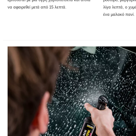
να αφαιρεθεί μετά από 15 λεπτά.
λίγα λεπτά, ο χυμ
ένα μαλακό πανί.