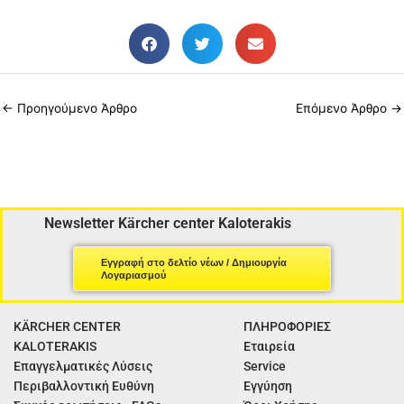
o
g
b
o
r
e
k
a
m
←
Προηγούμενο Άρθρο
Επόμενο Άρθρο
→
Newsletter Kärcher center Kaloterakis
Εγγραφή στο δελτίο νέων / Δημιουργία
Λογαριασμού
KÄRCHER CENTER
ΠΛΗΡΟΦΟΡΙΕΣ
KALOTERAKIS
Εταιρεία
Επαγγελματικές Λύσεις
Service
Περιβαλλοντική Ευθύνη
Εγγύηση