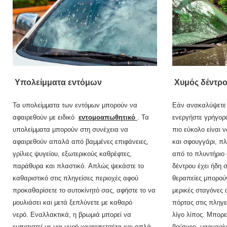
Υπολείμματα εντόμων
Χυμός δέντρ
Τα υπολείμματα των εντόμων μπορούν να
Εάν ανακαλύψετε 
αφαιρεθούν με ειδικό
εντομοαπωθητικό
.
Τα
ενεργήστε γρήγορ
υπολείμματα μπορούν στη συνέχεια να
πιο εύκολο είναι 
αφαιρεθούν απαλά από βαμμένες επιφάνειες,
και σφουγγάρι, π
γρίλιες ψυγείου, εξωτερικούς καθρέφτες,
από το πλυντήριο
παράθυρα και πλαστικό.
Απλώς ψεκάστε το
δέντρου έχει ήδη 
καθαριστικό στις πληγείσες περιοχές αφού
θεραπείες μπορού
προκαθαρίσετε το αυτοκίνητό σας, αφήστε το να
μερικές σταγόνες
μουλιάσει και μετά ξεπλύνετε με καθαρό
πόρτας στις πληγε
νερό.
Εναλλακτικά, η βρωμιά μπορεί να
λίγο λίπος.
Μπορεί
εμποτιστεί με μια υγρή χαρτοπετσέτα και απλά
βούτυρο, μαργαρίν