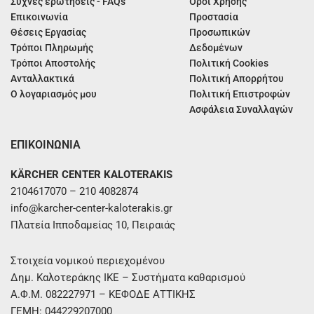
Συχνές ερωτήσεις - FAQs
Όροι Χρήσης
Επικοινωνία
Προστασία
Θέσεις Εργασίας
Προσωπικών
Τρόποι Πληρωμής
Δεδομένων
Τρόποι Αποστολής
Πολιτική Cookies
Ανταλλακτικά
Πολιτική Απορρήτου
Ο λογαριασμός μου
Πολιτική Επιστροφών
Ασφάλεια Συναλλαγών
ΕΠΙΚΟΙΝΩΝΙΑ
KÄRCHER CENTER KALOTERAKIS
2104617070 – 210 4082874
info@karcher-center-kaloterakis.gr
Πλατεία Ιπποδαμείας 10, Πειραιάς
Στοιχεία νομικού περιεχομένου
Δημ. Καλοτεράκης ΙΚΕ – Συστήματα καθαρισμού
Α.Φ.Μ. 082227971 – ΚΕΦΟΔΕ ΑΤΤΙΚΗΣ
ΓΕΜΗ: 044229207000