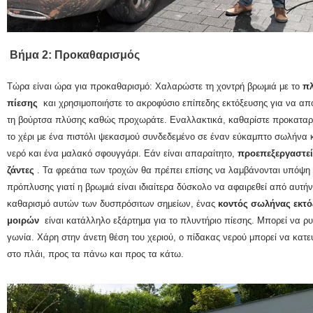
Βήμα 2: Προκαθαρισμός
Τώρα είναι ώρα για προκαθαρισμό: Χαλαρώστε τη χοντρή βρωμιά με το
πλ
πίεσης
και χρησιμοποιήστε το ακροφύσιο επίπεδης εκτόξευσης για να απ
τη βούρτσα πλύσης καθώς προχωράτε.
Εναλλακτικά, καθαρίστε προκαταρκ
το χέρι με ένα πιστόλι ψεκασμού συνδεδεμένο σε έναν εύκαμπτο σωλήνα 
νερό και ένα μαλακό σφουγγάρι.
Εάν είναι απαραίτητο,
προεπεξεργαστείτ
ζάντες
.
Τα φρεάτια των τροχών θα πρέπει επίσης να λαμβάνονται υπόψη 
πρόπλυσης γιατί η βρωμιά είναι ιδιαίτερα δύσκολο να αφαιρεθεί από αυτή
καθαρισμό αυτών των δυσπρόσιτων σημείων, ένας
κοντός σωλήνας εκτό
μοιρών
είναι κατάλληλο εξάρτημα για το πλυντήριο πίεσης.
Μπορεί να ρυ
γωνία.
Χάρη στην άνετη θέση του χεριού, ο πίδακας νερού μπορεί να κατε
στο πλάι, προς τα πάνω και προς τα κάτω.