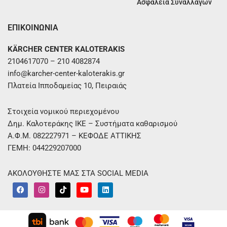
Ασφάλεια Συναλλαγών
ΕΠΙΚΟΙΝΩΝΙΑ
KÄRCHER CENTER KALOTERAKIS
2104617070 – 210 4082874
info@karcher-center-kaloterakis.gr
Πλατεία Ιπποδαμείας 10, Πειραιάς
Στοιχεία νομικού περιεχομένου
Δημ. Καλοτεράκης ΙΚΕ – Συστήματα καθαρισμού
Α.Φ.Μ. 082227971 – ΚΕΦΟΔΕ ΑΤΤΙΚΗΣ
ΓΕΜΗ: 044229207000
ΑΚΟΛΟΥΘΗΣΤΕ ΜΑΣ ΣΤΑ SOCIAL MEDIA
F
I
T
Y
L
a
n
i
o
i
c
s
k
u
n
e
t
t
t
k
b
a
o
u
e
o
g
k
b
d