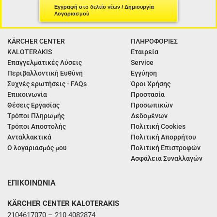
Εγγραφή στο δελτίο νέων / Δημιουργία
Λογαριασμού
KÄRCHER CENTER
ΠΛΗΡΟΦΟΡΙΕΣ
KALOTERAKIS
Εταιρεία
Επαγγελματικές Λύσεις
Service
Περιβαλλοντική Ευθύνη
Εγγύηση
Συχνές ερωτήσεις - FAQs
Όροι Χρήσης
Επικοινωνία
Προστασία
Θέσεις Εργασίας
Προσωπικών
Τρόποι Πληρωμής
Δεδομένων
Τρόποι Αποστολής
Πολιτική Cookies
Ανταλλακτικά
Πολιτική Απορρήτου
Ο λογαριασμός μου
Πολιτική Επιστροφών
Ασφάλεια Συναλλαγών
ΕΠΙΚΟΙΝΩΝΙΑ
KÄRCHER CENTER KALOTERAKIS
2104617070 – 210 4082874