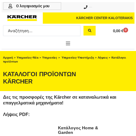
Μετάβαση
Ο λογαριασμός μου
210 4617070
στο
περιεχόμενο
KÄRCHER CENTER KALOTERAKIS
Search
0
0,00
€
Cart
...
ONLINE SHOP
Αρχική
>
Υπηρεσίες-Νέα
>
Υπηρεσίες
>
Υπηρεσίες-Υποστήριξη
>
Λήψεις
> Κατάλογοι
προϊόντων
HOME & GARDEN
ΚΑΤΑΛΟΓΟΙ ΠΡΟΪΟΝΤΩΝ
KÄRCHER
PROFESSIONAL
ΑΞΕΣΟΥΑΡ
Δες τις προσφορές της Kärcher σε καταναλωτικά και
επαγγελματικά μηχανήματα!
ΚΑΘΑΡΙΣΤΙΚΑ
Λήψεις PDF:
ΥΠΗΡΕΣΙΕΣ-ΝΕΑ-ΛΥΣΕΙΣ
Κατάλογος Home &
Garden