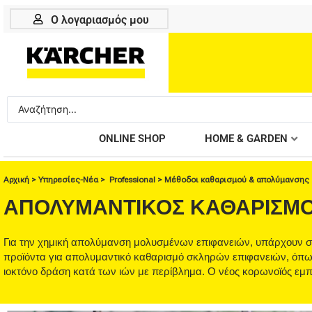
Μετάβαση
Ο λογαριασμός μου
στο
περιεχόμενο
Search
...
ONLINE SHOP
HOME & GARDEN
Αρχική
>
Υπηρεσίες-Νέα
>
Professional
>
Μέθοδοι καθαρισμού & απολύμανσης
ΑΠΟΛΥΜΑΝΤΙΚΌΣ ΚΑΘΑΡΙΣΜΌ
Για την χημική απολύμανση μολυσμένων επιφανειών, υπάρχουν στρ
προϊόντα για απολυμαντικό καθαρισμό σκληρών επιφανειών, όπως
ιοκτόνο δράση κατά των ιών με περίβλημα. Ο νέος κορωνοϊός εμπί