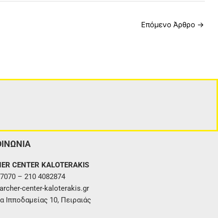
Επόμενο Άρθρο
→
ΟΙΝΩΝΙΑ
ER CENTER KALOTERAKIS
7070 – 210 4082874
rcher-center-kaloterakis.gr
α Ιπποδαμείας 10, Πειραιάς