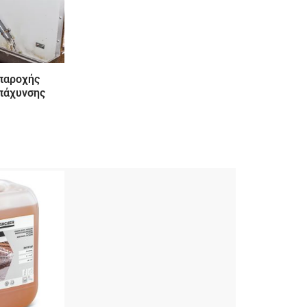
παροχής
 πάχυνσης