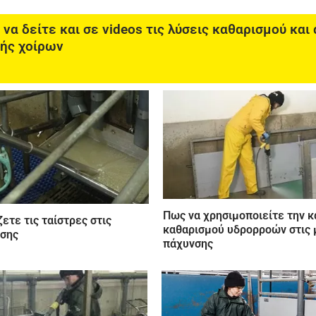
 να δείτε και σε videos τις λύσεις καθαρισμού κα
φής χοίρων
Πως να χρησιμοποιείτε την κ
ετε τις ταίστρες στις
καθαρισμού υδρορροών στις 
σης
πάχυνσης