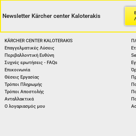
Newsletter Kärcher center Kaloterakis
KÄRCHER CENTER KALOTERAKIS
Π
Επαγγελματικές Λύσεις
Ετ
Περιβαλλοντική Ευθύνη
Se
Συχνές ερωτήσεις - FAQs
Εγ
Επικοινωνία
Όρ
Θέσεις Εργασίας
Π
Τρόποι Πληρωμής
Πο
Τρόποι Αποστολής
Πο
Ανταλλακτικά
Πο
Ο λογαριασμός μου
Ασ