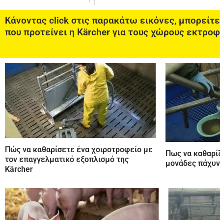
Κάνοντας click στις παρακάτω εικόνες, μπορείτε
που προτείνει η Kärcher για τους χώρους εκτρο
Πώς να καθαρίσετε ένα χοιροτροφείο με
Πως να καθαρίζ
τον επαγγελματικό εξοπλισμό της
μονάδες πάχυν
Kärcher