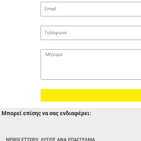
e
E
m
a
i
P
l
h
o
n
M
e
e
s
s
a
g
e
Μπορεί επίσης να σας ενδιαφέρει:
NEWSLETTERS: ΛΥΣΕΙΣ ΑΝΑ ΕΠΑΓΓΕΛΜΑ