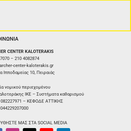
ΟΙΝΩΝΙΑ
ER CENTER KALOTERAKIS
7070 – 210 4082874
rcher-center-kaloterakis.gr
α Ιπποδαμείας 10, Πειραιάς
ία νομικού περιεχομένου
αλοτεράκης ΙΚΕ – Συστήματα καθαρισμού
. 082227971 – ΚΕΦΟΔΕ ΑΤΤΙΚΗΣ
 044229207000
ΥΘΗΣΤΕ ΜΑΣ ΣΤΑ SOCIAL MEDIA