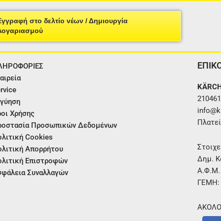
Εγγραφή στο δελτίο νέων / Δημιουργία
Λογαριασμού
ΕΠΙΚ
ΛΗΡΟΦΟΡΙΕΣ
αιρεία
KÄRCH
rvice
210461
γύηση
info@ka
οι Χρήσης
Πλατεί
ροστασία Προσωπικών Δεδομένων
λιτική Cookies
Στοιχε
λιτική Απορρήτου
Δημ. Κ
λιτική Επιστροφών
Α.Φ.Μ
φάλεια Συναλλαγών
ΓΕΜΗ:
ΑΚΟΛΟ