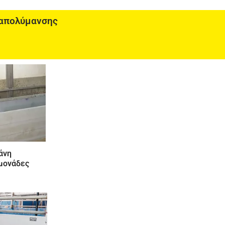
ι απολύμανσης
άνη
μονάδες