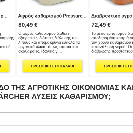
ρ...
Αφρός καθαρισμού Pressure...
Διαβρεκτικό υγρό 
80,49
€
72,49
€
ή
Ο αφρός καθαρισμού διαθέτει
Το μέσο εμποτισμού δια
ρόφησης
εξαιρετικές ιδιότητες διάλυσης του
αποξηραμένη κοπριά γι
λίπους και απομακρύνει εύκολα τα
τον χρόνο καθαρισμού 
υσκευή
οργανικά υλικά, όπως κοπριά και
κατανάλωση νερού. Οι 
ακαθαρσίες. Ιδανικό γι...
διάβρωσης προστατεύου
Ι
ΠΡΟΣΘΉΚΗ ΣΤΟ ΚΑΛΆΘΙ
ΠΡΟΣΘΉΚΗ ΣΤΟ
Ο ΤΗΣ ΑΓΡΟΤΙΚΗΣ ΟΙΚΟΝΟΜΙΑΣ ΚΑΙ
ÄRCHER ΛΥΣΕΙΣ ΚΑΘΑΡΙΣΜΟΥ;