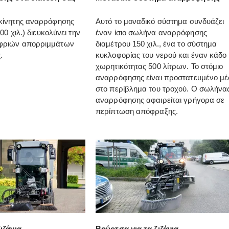
κίνητης αναρρόφησης
Αυτό το μοναδικό σύστημα συνδυάζει
00 χιλ.) διευκολύνει την
έναν ίσιο σωλήνα αναρρόφησης
φριών απορριμμάτων
διαμέτρου 150 χιλ., ένα το σύστημα
.
κυκλοφορίας του νερού και έναν κάδο
χωρητικότητας 500 λίτρων. Το στόμιο
αναρρόφησης είναι προστατευμένο μ
στο περίβλημα του τροχού. Ο σωλήνα
αναρρόφησης αφαιρείται γρήγορα σε
περίπτωση απόφραξης.
ιζάνια
Βούρτσα για τα ζιζάνια