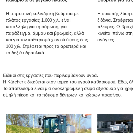
Η μπροστινή κυλινδρική βούρτσα με
Η συνεπής λύση α
πλάτος εργασίας 1.600 χιλ. είναι
ζιζάνια. Στρέφεται
κατάλληλη για τη σάρωση, για
πλευρές. Ο βραχί
παράδειγμα, άμμου και βρωμιάς, αλλά
κινείται πάνω στη
και για τον καθαρισμό χιονιού ύψους έως
ανάγκες.
100 χιλ. Στρέφεται προς τα αριστερά και
τα δεξιά υδραυλικά.
Ειδικοί στις εργασίες που περιλαμβάνουν υγρά.
Η Kärcher ειδικεύεται στον τομέα του υγρού καθαρισμού. Εδώ, ό
Το αποτέλεσμα είναι μια ολοκληρωμένη σειρά αξεσουάρ για χρήσ
υψηλή πίεση και το πότισμα δέντρων και χώρων πρασίνου.