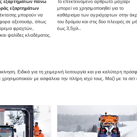
ς εξαρτημάτων πάνω
Το επεκτεινόμενο αρθρωτό μαχαίρι
οράς εξαρτημάτων
μπορεί να χρησιμοποιηθεί για το
πέκτασης μπορούν να
καθάρισμα των αγριόχορτων στην άκ
άφορα αξεσουάρ, όπως
του δρόμου και στις δύο πλευρές σε μ
ούρεμα φραχτών,
έως 3,5χιλ..
και ψαλίδες κλαδέματος.
ηση. Ειδικά για τη χειμερινή λειτουργία και για καλύτερη πρόσφυ
 χρησιμοποιούν με ασφάλεια την πλήρη ισχύ τους. Μαζί με τα σετ