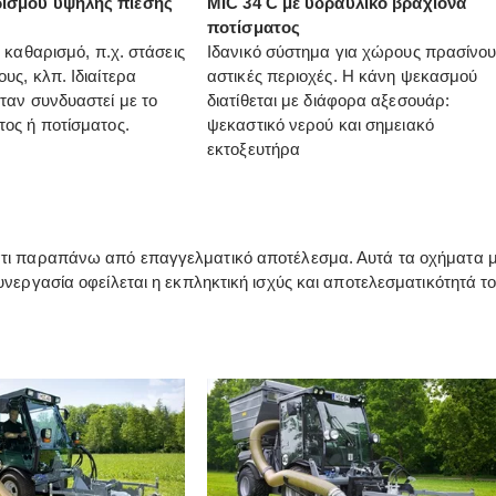
ισμού υψηλής πίεσης
MIC 34 C με υδραυλικό βραχίονα
ποτίσματος
ό καθαρισμό, π.χ. στάσεις
Ιδανικό σύστημα για χώρους πρασίνου
υς, κλπ. Ιδιαίτερα
αστικές περιοχές. Η κάνη ψεκασμού
ταν συνδυαστεί με το
διατίθεται με διάφορα αξεσουάρ:
ος ή ποτίσματος.
ψεκαστικό νερού και σημειακό
εκτοξευτήρα
κάτι παραπάνω από επαγγελματικό αποτέλεσμα. Αυτά τα οχήματα 
συνεργασία οφείλεται η εκπληκτική ισχύς και αποτελεσματικότητά 