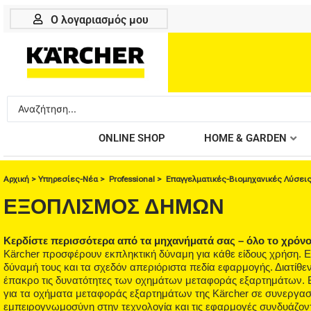
Μετάβαση
Ο λογαριασμός μου
στο
περιεχόμενο
Search
...
ONLINE SHOP
HOME & GARDEN
Αρχική
>
Υπηρεσίες-Νέα
>
Professional
>
Eπαγγελματικές-Βιομηχανικές Λύσει
ΕΞΟΠΛΙΣΜΌΣ ΔΉΜΩΝ
Κερδίστε περισσότερα από τα μηχανήματά σας – όλο το χρόν
Kärcher προσφέρουν εκπληκτική δύναμη για κάθε είδους χρήση. 
δύναμή τους και τα σχεδόν απεριόριστα πεδία εφαρμογής. Διατίθεν
έπακρο τις δυνατότητες των οχημάτων μεταφοράς εξαρτημάτων. 
για τα οχήματα μεταφοράς εξαρτημάτων της Kärcher σε συνεργα
εμπειρογνωμοσύνη στην τεχνολογία και τις εφαρμογές συνδυάζον