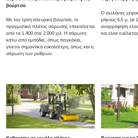
βούρτσα
Ο σωλήνας χειρο
Με την τρίτη πλευρική βούρτσα, το
μήκους 4,5 μ. (ø 1
πραγματικό πλάτος σάρωσης επεκτείνεται
αναρρόφηση ελα
από τα 1.400 στα 2.000 χιλ. Η σάρωση
και είναι ευέλικτος
κάτω από εμπόδια, όπως παγκάκια,
γίνεται σημαντικά ευκολότερη, όπως και η
σάρωση των ρείθρων.
Καθαρίστε σε μεγάλο πλάτος
Βούρτσα για τα ζ