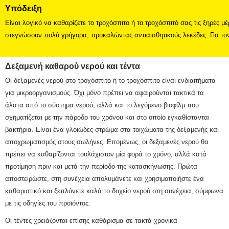
Υπόδειξη
Είναι λογικό να καθαρίζετε το τροχόσπιτο ή το τροχόσπιτό σας τις ξηρές μ
στεγνώσουν πολύ γρήγορα, προκαλώντας αντιαισθητικούς λεκέδες.
Για το
Δεξαμενή καθαρού νερού και τέντα
Οι δεξαμενές νερού στο τροχόσπιτο ή το τροχόσπιτο είναι ενδιαιτήματα
για μικροοργανισμούς.
Όχι μόνο πρέπει να αφαιρούνται τακτικά τα
άλατα από το σύστημα νερού, αλλά και το λεγόμενο βιοφίλμ που
σχηματίζεται με την πάροδο του χρόνου και στο οποίο εγκαθίστανται
βακτήρια.
Είναι ένα γλοιώδες στρώμα στα τοιχώματα της δεξαμενής και
αποχρωματισμός στους σωλήνες.
Επομένως, οι δεξαμενές νερού θα
πρέπει να καθαρίζονται τουλάχιστον μία φορά το χρόνο, αλλά κατά
προτίμηση πριν και μετά την περίοδο της κατασκήνωσης.
Πρώτα
αποστειρώστε, στη συνέχεια απολυμάνετε και χρησιμοποιήστε ένα
καθαριστικό και ξεπλύνετε καλά το δοχείο νερού στη συνέχεια, σύμφωνα
με τις οδηγίες του προϊόντος.
Οι τέντες χρειάζονται επίσης καθάρισμα σε τακτά χρονικά