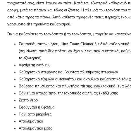
τροχόσπιτό σας, είστε έτοιμοι να πάτε.
Κατά τον εξωτερικό καθαρισμό π
οροφή, μετά τα πλαϊνά και τέλος οι ζάντες.
Η πλευρά του τροχόσπιτου π
από κάτω προς τα πάνω.
Αυτό καθιστά προφανές ποιες περιοχές έχουν 
χρησιμοποιείτε προϊόντα καθαρισμού.
Για να καθαρίσετε το τροχόσπιτο ή το τροχόσπιτο, μπορείτε να καταφύγ
Σαμπουάν αυτοκινήτου, Ultra Foam Cleaner ή ειδικά καθαριστικά
(σημείωση: αυτά δεν πρέπει να έχουν λειαντικά συστατικά, κα
το εξωτερικό)
Αφαίρεση εντόμων
Καθαριστικό στεφάνης και βούρτσα πλυσίματος στεφάνων
Καθαριστικό τζαμιών αυτοκινήτου και ακρυλικό καθαριστικό εάν χ
Βούρτσα πλυσίματος και πλυντήριο πίεσης.
εναλλακτικά, ένα λά
Εάν είναι απαραίτητο, τηλεσκοπικός σωλήνας εκτόξευσης
Ζεστό νερό
Σφουγγάρι ή ύφασμα
Πανί από μικροΐνες
Απολυμαντικό
Απολυμαντικό μέσο