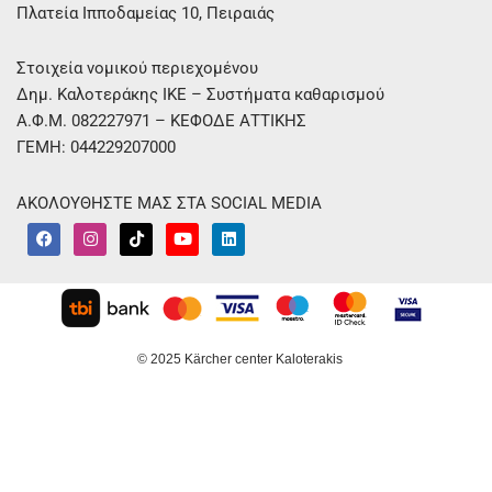
Πλατεία Ιπποδαμείας 10, Πειραιάς
Στοιχεία νομικού περιεχομένου
Δημ. Καλοτεράκης ΙΚΕ – Συστήματα καθαρισμού
Α.Φ.Μ. 082227971 – ΚΕΦΟΔΕ ΑΤΤΙΚΗΣ
ΓΕΜΗ: 044229207000
ΑΚΟΛΟΥΘΗΣΤΕ ΜΑΣ ΣΤΑ SOCIAL MEDIA
F
I
T
Y
L
a
n
i
o
i
c
s
k
u
n
e
t
t
t
k
b
a
o
u
e
o
g
k
b
d
o
r
e
i
k
a
n
m
© 2025 Kärcher center Kaloterakis