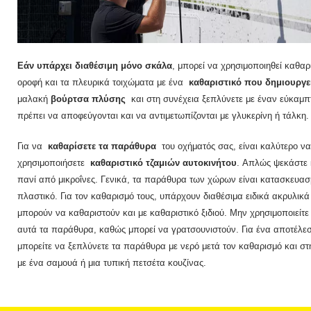
Εάν υπάρχει διαθέσιμη μόνο σκάλα
, μπορεί να χρησιμοποιηθεί καθαρ
οροφή και τα πλευρικά τοιχώματα με ένα
καθαριστικό που δημιουργε
μαλακή
βούρτσα πλύσης
και στη συνέχεια ξεπλύνετε με έναν
εύκαμπ
πρέπει να αποφεύγονται και να αντιμετωπίζονται με γλυκερίνη ή τάλκη.
Για να
καθαρίσετε τα παράθυρα
του οχήματός σας, είναι καλύτερο να
χρησιμοποιήσετε
καθαριστικό τζαμιών αυτοκινήτου
.
Απλώς ψεκάστε 
πανί από μικροΐνες.
Γενικά, τα παράθυρα των χώρων είναι κατασκευασ
πλαστικό.
Για τον καθαρισμό τους, υπάρχουν διαθέσιμα ειδικά ακρυλικ
μπορούν να καθαριστούν και με καθαριστικό ξιδιού.
Μην χρησιμοποιείτε
αυτά τα παράθυρα, καθώς μπορεί να γρατσουνιστούν.
Για ένα αποτέλε
μπορείτε να ξεπλύνετε τα παράθυρα με νερό μετά τον καθαρισμό και στ
με ένα σαμουά ή μια τυπική πετσέτα κουζίνας.