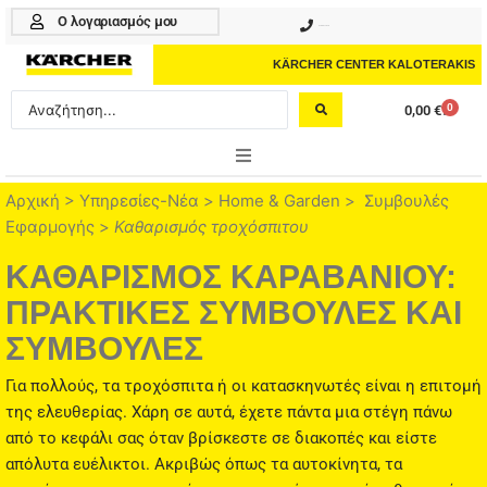
Μετάβαση
Ο λογαριασμός μου
210 4617070
στο
περιεχόμενο
KÄRCHER CENTER KALOTERAKIS
Search
0
0,00
€
Cart
...
ONLINE SHOP
Αρχική
>
Υπηρεσίες-Νέα
>
Home & Garden
>
Συμβουλές
Εφαρμογής
>
Καθαρισμός τροχόσπιτου
HOME & GARDEN
ΚΑΘΑΡΙΣΜΟΣ ΚΑΡΑΒΑΝΙΟΥ:
PROFESSIONAL
ΠΡΑΚΤΙΚΕΣ ΣΥΜΒΟΥΛΕΣ ΚΑΙ
ΣΥΜΒΟΥΛΕΣ
ΑΞΕΣΟΥΑΡ
Για πολλούς, τα τροχόσπιτα ή οι κατασκηνωτές είναι η επιτομή
ΚΑΘΑΡΙΣΤΙΚΑ
της ελευθερίας. Χάρη σε αυτά, έχετε πάντα μια στέγη πάνω
ΥΠΗΡΕΣΙΕΣ-ΝΕΑ-ΛΥΣΕΙΣ
από το κεφάλι σας όταν βρίσκεστε σε διακοπές και είστε
απόλυτα ευέλικτοι. Ακριβώς όπως τα αυτοκίνητα, τα