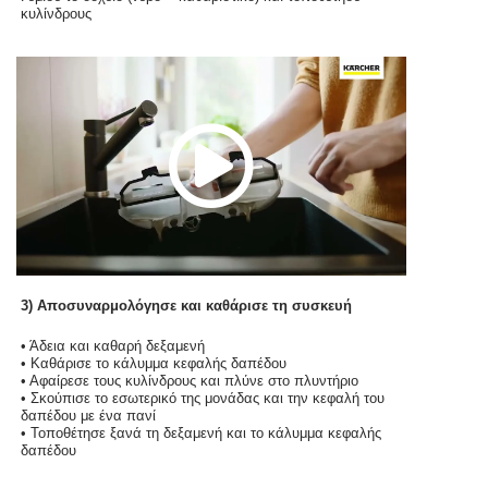
y
e
κυλίνδρους
V
P
o
i
l
d
a
3) Αποσυναρμολόγησε και καθάρισε τη συσκευή
e
y
• Άδεια και καθαρή δεξαμενή
• Καθάρισε το κάλυμμα κεφαλής δαπέδου
• Αφαίρεσε τους κυλίνδρους και πλύνε στο πλυντήριο
• Σκούπισε το εσωτερικό της μονάδας και την κεφαλή του
o
V
δαπέδου με ένα πανί
• Τοποθέτησε ξανά τη δεξαμενή και το κάλυμμα κεφαλής
δαπέδου