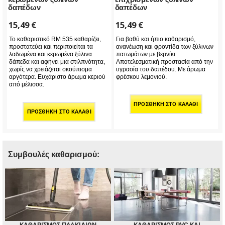
δαπέδων
δαπέδων
15,49
€
15,49
€
Το καθαριστικό RM 535 καθαρίζει,
Για βαθύ και ήπιο καθαρισμό,
προστατεύει και περιποιείται τα
ανανέωση και φροντίδα των ξύλινων
λαδωμένα και κερωμένα ξύλινα
πατωμάτων με βερνίκι.
δάπεδα και αφήνει μια στιλπνότητα,
Αποτελεσματική προστασία από την
χωρίς να χρειάζεται σκούπισμα
υγρασία του δαπέδου. Με άρωμα
αργότερα. Ευχάριστο άρωμα κεριού
φρέσκου λεμονιού.
από μέλισσα.
ΠΡΟΣΘΉΚΗ ΣΤΟ ΚΑΛΆΘΙ
ΠΡΟΣΘΉΚΗ ΣΤΟ ΚΑΛΆΘΙ
Συμβουλές καθαρισμού:
ΚΑΘΑΡΙΣΜΌΣ ΠΛΑΚΙΔΊΩΝ
ΚΑΘΑΡΙΣΜΌΣ PVC ΚΑΙ