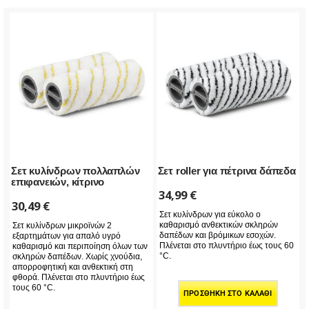
Σετ κυλίνδρων πολλαπλών
Σετ roller για πέτρινα δάπεδα
επιφανειών, κίτρινο
34,99
€
30,49
€
Σετ κυλίνδρων για εύκολο ο
καθαρισμό ανθεκτικών σκληρών
Σετ κυλίνδρων μικροϊνών 2
δαπέδων και βρόμικων εσοχών.
εξαρτημάτων για απαλό υγρό
Πλένεται στο πλυντήριο έως τους 60
καθαρισμό και περιποίηση όλων των
°C.
σκληρών δαπέδων. Χωρίς χνούδια,
απορροφητική και ανθεκτική στη
φθορά. Πλένεται στο πλυντήριο έως
τους 60 °C.
ΠΡΟΣΘΉΚΗ ΣΤΟ ΚΑΛΆΘΙ