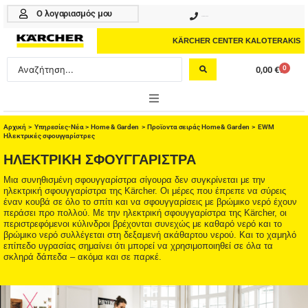
Μετάβαση
Ο λογαριασμός μου
210 4617070
στο
περιεχόμενο
KÄRCHER CENTER KALOTERAKIS
Search
0
0,00
€
Cart
...
ONLINE SHOP
Αρχική
>
Υπηρεσίες-Νέα
>
Home & Garden
>
Προϊοντα σειράς Home & Garden
> EWM
Ηλεκτρικές σφουγγαρίστρες
HOME & GARDEN
ΗΛΕΚΤΡΙΚΗ ΣΦΟΥΓΓΑΡΙΣΤΡΑ
Μια συνηθισμένη σφουγγαρίστρα σίγουρα δεν συγκρίνεται με την
PROFESSIONAL
ηλεκτρική σφουγγαρίστρα της Kärcher. Οι μέρες που έπρεπε να σύρεις
έναν κουβά σε όλο το σπίτι και να σφουγγαρίσεις με βρώμικο νερό έχουν
περάσει προ πολλού. Με την ηλεκτρική σφουγγαρίστρα της Kärcher, οι
ΑΞΕΣΟΥΑΡ
περιστρεφόμενοι κύλινδροι βρέχονται συνεχώς με καθαρό νερό και το
βρώμικο νερό συλλέγεται στη δεξαμενή ακάθαρτου νερού. Και το χαμηλό
ΚΑΘΑΡΙΣΤΙΚΑ
επίπεδο υγρασίας σημαίνει ότι μπορεί να χρησιμοποιηθεί σε όλα τα
σκληρά δάπεδα – ακόμα και σε παρκέ.
ΥΠΗΡΕΣΙΕΣ-ΝΕΑ-ΛΥΣΕΙΣ