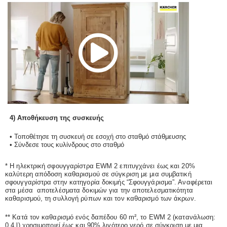
i
P
d
l
e
a
4) Αποθήκευση της συσκευής
o
y
• Τοποθέτησε τη συσκευή σε εσοχή στο σταθμό στάθμευσης
• Σύνδεσε τους κυλίνδρους στο σταθμό
V
* Η ηλεκτρική σφουγγαρίστρα EWM 2 επιτυγχάνει έως και 20%
καλύτερη απόδοση καθαρισμού σε σύγκριση με μια συμβατική
σφουγγαρίστρα στην κατηγορία δοκιμής “Σφουγγάρισμα”. Αναφέρεται
στα μέσα αποτελέσματα δοκιμών για την αποτελεσματικότητα
καθαρισμού, τη συλλογή ρύπων και τον καθαρισμό των άκρων.
i
** Κατά τον καθαρισμό ενός δαπέδου 60 m², το EWM 2 (κατανάλωση:
0,4 l) χρησιμοποιεί έως και 90% λιγότερο νερό σε σύγκριση με μια