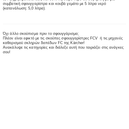
συμβατική σφουγγαρίστρα και κουβά γεμάτο με 5 λίτρα νερό
(κατανάλωση: 5,0 λίτρα).
d
e
Όχι άλλο σκούπισμα πριν το σφουγγάρισμα;
Πλέον είναι εφικτό με τις σκούπες σφουγγαρίστρες FCV ή τις μηχανές
καθαρισμού σκληρών δαπέδων FC της Kärcher!
Ανακάλυψε τις κατηγορίες και διάλεξε αυτή που ταιριάζει στις ανάγκες
σου!
o