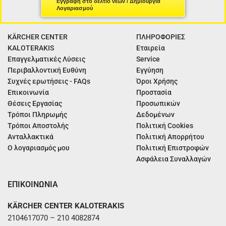
Εγγραφή στο δελτίο νέων / Δημιουργία
Λογαριασμού
KÄRCHER CENTER
ΠΛΗΡΟΦΟΡΙΕΣ
KALOTERAKIS
Εταιρεία
Επαγγελματικές Λύσεις
Service
Περιβαλλοντική Ευθύνη
Εγγύηση
Συχνές ερωτήσεις - FAQs
Όροι Χρήσης
Επικοινωνία
Προστασία
Θέσεις Εργασίας
Προσωπικών
Τρόποι Πληρωμής
Δεδομένων
Τρόποι Αποστολής
Πολιτική Cookies
Ανταλλακτικά
Πολιτική Απορρήτου
Ο λογαριασμός μου
Πολιτική Επιστροφών
Ασφάλεια Συναλλαγών
ΕΠΙΚΟΙΝΩΝΙΑ
KÄRCHER CENTER KALOTERAKIS
2104617070 – 210 4082874