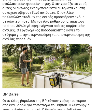
εναλλακτικές, φυσικές πηγές. Όταν χρειάζεται νερό,
αυτές οι αντλίες ενεργοποιούνται αυτόματα και στη
συνέχεια σβήνουν ξανά αυτόματα. Οι αντλίες
πολλαπλών σταδίων της σειράς προσφέρουν ακόμη
μεγαλύτερη ισχύ. Με τον ίδιο ρυθμό ροής, απαιτούν
περίπου 30% λιγότερη ενέργεια από τις συμβατικές
αντλίες. Ο εργονομικός ποδοδιακόπτης κάνει το
σκύψιμο για την ενεργοποίηση και απενεργοποίηση της
αντλίας παρελθόν.
BP Barrel
Οι αντλίες βαρελιού της BP κάνουν χρήση του νερού
από ένα βαρέλι για το πότισμα του κήπου. Η λειτουργία
των αντλιών είναι απλή. Ο διακόπτης on/off είναι