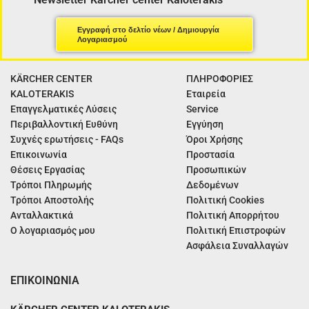
Εγγραφή στο δελτίο νέων / Δημιουργία
Λογαριασμού
KÄRCHER CENTER
ΠΛΗΡΟΦΟΡΙΕΣ
KALOTERAKIS
Εταιρεία
Επαγγελματικές Λύσεις
Service
Περιβαλλοντική Ευθύνη
Εγγύηση
Συχνές ερωτήσεις - FAQs
Όροι Χρήσης
Επικοινωνία
Προστασία
Θέσεις Εργασίας
Προσωπικών
Τρόποι Πληρωμής
Δεδομένων
Τρόποι Αποστολής
Πολιτική Cookies
Ανταλλακτικά
Πολιτική Απορρήτου
Ο λογαριασμός μου
Πολιτική Επιστροφών
Ασφάλεια Συναλλαγών
ΕΠΙΚΟΙΝΩΝΙΑ