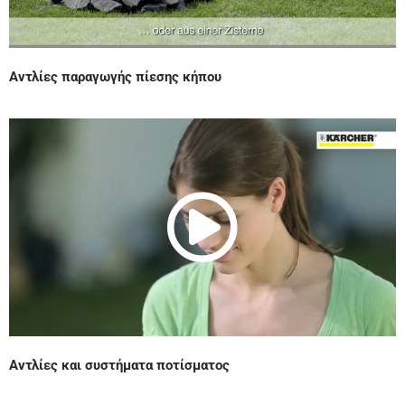
a
d
y
e
Αντλίες παραγωγής πίεσης κήπου
P
V
o
l
i
a
d
y
e
Αντλίες και συστήματα ποτίσματος