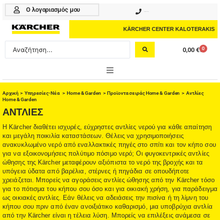
Μετάβαση
Ο λογαριασμός μου
210 4617070
στο
περιεχόμενο
KÄRCHER CENTER KALOTERAKIS
Search
0
0,00
€
Cart
...
ONLINE SHOP
Αρχική
>
Υπηρεσίες-Νέα
>
Home & Garden
>
Προϊοντα σειράς Home & Garden
> Αντλίες
Home & Garden
HOME & GARDEN
ΑΝΤΛΙΕΣ
Η Kärcher διαθέτει ισχυρές, εύχρηστες αντλίες νερού για κάθε απαίτηση
PROFESSIONAL
και μεγάλη ποικιλία καταστάσεων. Θέλεις να χρησιμοποιήσεις
ανακυκλωμένο νερό από εναλλακτικές πηγές στο σπίτι και τον κήπο σου
για να εξοικονομήσεις πολύτιμο πόσιμο νερό; Οι φυγοκεντρικές αντλίες
ΑΞΕΣΟΥΑΡ
ώθησης της Kärcher μεταφέρουν αξιόπιστα το νερό της βροχής και τα
υπόγεια ύδατα από βαρέλια, στέρνες ή πηγάδια σε οπουδήποτε
ΚΑΘΑΡΙΣΤΙΚΑ
χρειάζεται. Μπορείς να αγοράσεις αντλίες ώθησης από την Kärcher τόσο
για το πότισμα του κήπου σου όσο και για οικιακή χρήση, για παράδειγμα
ΥΠΗΡΕΣΙΕΣ-ΝΕΑ-ΛΥΣΕΙΣ
ως οικιακές αντλίες. Εάν θέλεις να αδειάσεις την πισίνα ή τη λίμνη του
κήπου σου πριν από έναν ανοιξιάτικο καθαρισμό, μια υποβρύχια αντλία
από την Kärcher είναι η τέλεια λύση. Μπορείς να επιλέξεις ανάμεσα σε