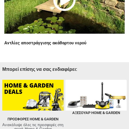
l
d
a
e
y
Αντλίες αποστράγγισης ακάθαρτου νερού
o
V
Μπορεί επίσης να σας ενδιαφέρει:
i
d
ΑΞΕΣΟΥΑΡ HOME & GARDEN
ΠΡΟΣΦΟΡΈΣ HOME & GARDEN
Ανακάλυψε όλες τις προσφορές στη
σειρά Home & Garden