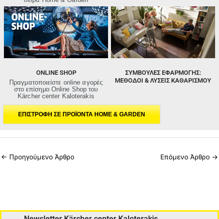
e
o
ONLINE SHOP
ΣΥΜΒΟΥΛΕΣ ΕΦΑΡΜΟΓΗΣ:
ΜΈΘΟΔΟΙ & ΛΎΣΕΙΣ ΚΑΘΑΡΙΣΜΟΎ
Πραγματοποιείστε online αγορές
στο επίσημο Online Shop του
Kärcher center Kaloterakis
ΕΠΙΣΤΡΟΦΗ ΣΕ ΠΡΟΪΟΝΤΑ HOME & GARDEN
←
Προηγούμενο Άρθρο
Επόμενο Άρθρο
→
Newsletter Kärcher center Kaloterakis