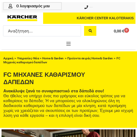
Μετάβαση
Ο λογαριασμός μου
210 4617070
στο
περιεχόμενο
KÄRCHER CENTER KALOTERAKIS
Search
0
0,00
€
Cart
...
ONLINE SHOP
Αρχική
>
Υπηρεσίες-Νέα
>
Home & Garden
>
Προϊοντα σειράς Home & Garden
> FC
Μηχανές καθαρισμού δαπέδων
HOME & GARDEN
FC ΜΗΧΑΝΈΣ ΚΑΘΑΡΙΣΜΟΎ
ΔΑΠΈΔΩΝ
PROFESSIONAL
Ανακάλυψε ξανά το συναρπαστικό στα δάπεδά σου!
Θα ήθελες να υπήρχε ένας πιο γρήγορος και εύκολος τρόπος για να
ΑΞΕΣΟΥΑΡ
καθαρίσεις τα δάπεδα; Ή να μπορούσες να ολοκληρώνεις όλη τη
διαδικασία καθαρισμού των δαπέδων με μία κίνηση, κατά προτίμηση
ΚΑΘΑΡΙΣΤΙΚΑ
χωρίς να χρειάζεται να σκουπίσεις εκ των προτέρων; Έχουμε μια ισχυρή
λύση για κάθε εργασία – και η επιλογή είναι δική σου.
ΥΠΗΡΕΣΙΕΣ-ΝΕΑ-ΛΥΣΕΙΣ