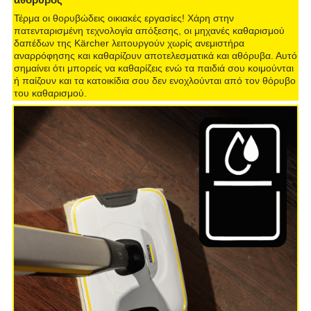
Τέρμα οι θορυβώδεις οικιακές εργασίες! Χάρη στην
πατενταρισμένη τεχνολογία απόξεσης, οι μηχανές καθαρισμού
δαπέδων της Kärcher λειτουργούν χωρίς ανεμιστήρα
αναρρόφησης και καθαρίζουν αποτελεσματικά και αθόρυβα. Αυτό
σημαίνει ότι μπορείς να καθαρίζεις ενώ τα παιδιά σου κοιμούνται
ή παίζουν και τα κατοικίδια σου δεν ενοχλούνται από τον θόρυβο
του καθαρισμού.