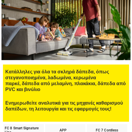
Κατάλληλες για όλα τα σκληρά δάπεδα, όπως
στεγανοποιημένα, λαδωμένα, κερωμένα
παρκέ, δάπεδα από μελαμίνη, πλακάκια, δάπεδα από
PVC και βινύλιο
Eνημερωθείτε αναλυτικά για τις μηχανές καθαρισμού
δαπέδων, τη λειτουργία και τις εφαρμογές τους!
FC 8 Smart Signature
APP
FC 7 Cordless