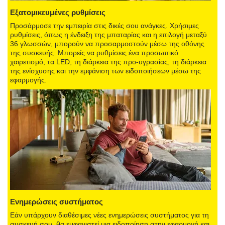
Εξατομικευμένες ρυθμίσεις
Προσάρμοσε την εμπειρία στις δικές σου ανάγκες. Χρήσιμες
ρυθμίσεις, όπως η ένδειξη της μπαταρίας και η επιλογή μεταξύ
36 γλωσσών, μπορούν να προσαρμοστούν μέσω της οθόνης
της συσκευής. Μπορείς να ρυθμίσεις ένα προσωπικό
χαιρετισμό, τα LED, τη διάρκεια της προ-υγρασίας, τη διάρκεια
της ενίσχυσης και την εμφάνιση των ειδοποιήσεων μέσω της
εφαρμογής.
Ενημερώσεις συστήματος
Εάν υπάρχουν διαθέσιμες νέες ενημερώσεις συστήματος για τη
συσκευή σου, θα εμφανιστεί μια ειδοποίηση στην εφαρμογή και