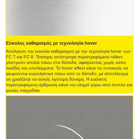
Εύκολος καθαρισμός με τεχνολογία hover
Απόλαυσε την ευκολία καθαρισμού με την τεχνολογία hover των
FC 7 και FC 8. Τέσσερις αντίστροφα περιστρεφόμενα rollers
γλιστρούν απαλά πάνω στα δάπεδα, αφαιρώντας χωρίς κόπο
λεκέδες και υπολείμματα. Το hover effect κάνει τις συσκευές να
αιωρούνται κυριολεκτικά πάνω από το δάπεδο, με αποτέλεσμα
να χρειάζεται να ασκείς λιγότερη δύναμη. Η ευέλικτη
περιστρεφόμενη άρθρωση κάνει τον ελιγμό γύρω από έπιπλα και
γωνίες παιχνιδάκι.