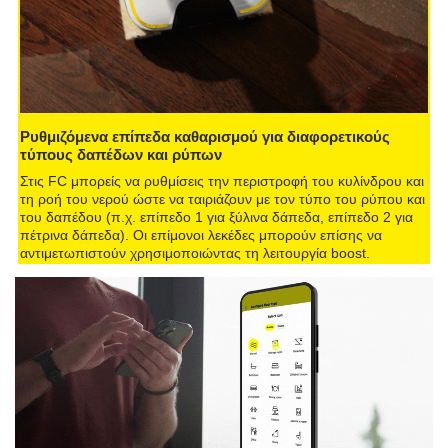
Ρυθμιζόμενα επίπεδα καθαρισμού για διαφορετικούς
τύπους δαπέδων και ρύπων
Στις FC μπορείς να ρυθμίσεις την περιστροφή του κυλίνδρου και
τη ροή του νερού ώστε να ταιριάζουν με τον τύπο του ρύπου και
του δαπέδου (π.χ. επίπεδο 1 για ξύλινα δάπεδα, επίπεδο 2 για
πέτρινα δάπεδα). Οι επίμονοι λεκέδες μπορούν επίσης να
αντιμετωπιστούν χρησιμοποιώντας τη λειτουργία boost.