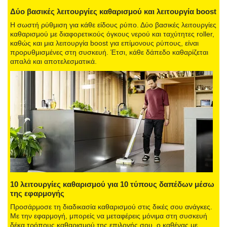
Δύο βασικές λειτουργίες καθαρισμού και λειτουργία boost
Η σωστή ρύθμιση για κάθε είδους ρύπο. Δύο βασικές λειτουργίες
καθαρισμού με διαφορετικούς όγκους νερού και ταχύτητες roller,
καθώς και μια λειτουργία boost για επίμονους ρύπους, είναι
προρυθμισμένες στη συσκευή. Έτσι, κάθε δάπεδο καθαρίζεται
απαλά και αποτελεσματικά.
10 λειτουργίες καθαρισμού για 10 τύπους δαπέδων μέσω
της εφαρμογής
Προσάρμοσε τη διαδικασία καθαρισμού στις δικές σου ανάγκες.
Με την εφαρμογή, μπορείς να μεταφέρεις μόνιμα στη συσκευή
δέκα τρόπους καθαρισμού της επιλογής σου, ο καθένας με