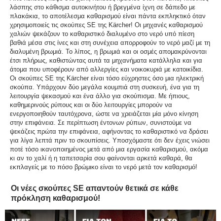
λάσπης στο κάθισμα αυτοκινήτου ή βρεγμένα ίχνη σε δάπεδο με
πλακάκια, το αποτέλεσμα καθαρισμού είναι πάντα εκπληκτικό όταν
χρησιμοποιείς τις σκούπες SE της Kärcher! Οι μηχανές καθαρισμού
χαλιών ψεκάζουν το καθαριστικό διαλυμένο στο νερό υπό πίεση
βαθιά μέσα στις ίνες και στη συνέχεια απορροφούν το νερό μαζί με τη
διαλυμένη βρωμιά. Το λίπος, η βρωμιά και οι οσμές απομακρύνονται
έτσι πλήρως, καθιστώντας αυτά τα μηχανήματα κατάλληλα και για
άτομα που υποφέρουν από αλλεργίες και νοικοκυριά με κατοικίδια.
Οι σκούπες SE της Kärcher είναι τόσο εύχρηστες όσο μια ηλεκτρική
σκούπα. Υπάρχουν δύο μεγάλα κουμπιά στη συσκευή, ένα για τη
λειτουργία ψεκασμού και ένα άλλο για σκούπισμα. Με ήπιους,
καθημερινούς ρύπους και οι δύο λειτουργίες μπορούν να
ενεργοποιηθούν ταυτόχρονα, ώστε να χρειάζεται μία μόνο κίνηση
στην επιφάνεια. Σε περίπτωση έντονων ρύπων, συνιστούμε να
ψεκάζεις πρώτα την επιφάνεια, αφήνοντας το καθαριστικό να δράσει
για λίγα λεπτά πριν το σκουπίσεις. Υποσχόμαστε ότι δεν έχεις νιώσει
ποτέ τόσο ικανοποιημένος μετά από μια εργασία καθαρισμού, ακόμα
κι αν το χαλί ή η ταπετσαρία σου φαίνονται αρκετά καθαρά, θα
εκπλαγείς με το πόσο βρώμικο είναι το νερό μετά τον καθαρισμό!
Οι νέες σκούπες SE απαντούν θετικά σε κάθε
πρόκληση καθαρισμού!