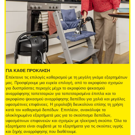
ΓΙΑ ΚΑΘΕ ΠΡΟΚΛΗΣΗ
Επέκτεινε τις επιλογές καθαρισμού με τη μεγάλη γκάμα εξαρτημάτων
μας. Προσφέρουμε μια ευρεία επιλογή, από το ακροφύσιο σχισμών
για δυσπρόσιτες περιοχές μέχρι το ακροφύσιο ψεκασμού
αναρρόφησης ταπετσαριών για ταπετσαρισμένα έπιπλα και το
ακροφύσιο ψεκασμού αναρρόφησης δαπέδου για χαλιά και μεγάλες
υφασμάτινες επιφάνειες. Η χειρολαβή διευκολύνει επίσης τη χρήση
κατά τον καθαρισμό δαπέδων. Επιπλέον, ανακάλυψε τα
ολοκληρωμένα εξαρτήματά μας για το σκούπισμα δαπέδων,
υφασμάτινων επιφανειών και σχισμών με ηλεκτρική σκούπα. Όλα τα
εξαρτήματα είναι συμβατά με τα εξαρτήματα για τις σκούπες υγρής
και ξηρής αναρρόφησης που διαθέτουμε.