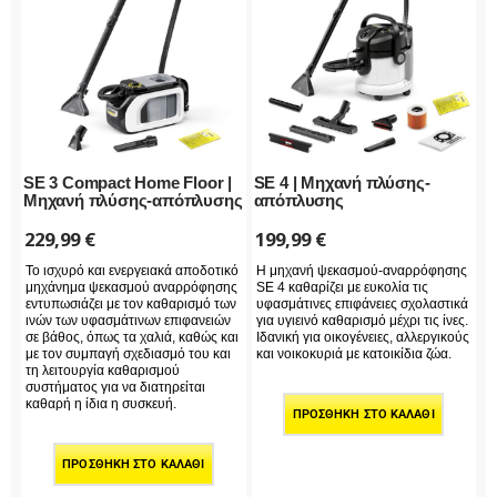
SE 3 Compact Home Floor |
SE 4 | Μηχανή πλύσης-
Μηχανή πλύσης-απόπλυσης
απόπλυσης
229,99
€
199,99
€
Το ισχυρό και ενεργειακά αποδοτικό
Η μηχανή ψεκασμού-αναρρόφησης
μηχάνημα ψεκασμού αναρρόφησης
SE 4 καθαρίζει με ευκολία τις
εντυπωσιάζει με τον καθαρισμό των
υφασμάτινες επιφάνειες σχολαστικά
ινών των υφασμάτινων επιφανειών
για υγιεινό καθαρισμό μέχρι τις ίνες.
σε βάθος, όπως τα χαλιά, καθώς και
Ιδανική για οικογένειες, αλλεργικούς
με τον συμπαγή σχεδιασμό του και
και νοικοκυριά με κατοικίδια ζώα.
τη λειτουργία καθαρισμού
συστήματος για να διατηρείται
καθαρή η ίδια η συσκευή.
ΠΡΟΣΘΉΚΗ ΣΤΟ ΚΑΛΆΘΙ
ΠΡΟΣΘΉΚΗ ΣΤΟ ΚΑΛΆΘΙ