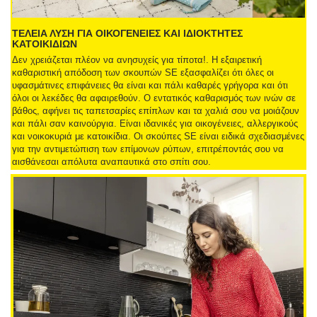
ΤΕΛΕΙΑ ΛΥΣΗ ΓΙΑ ΟΙΚΟΓΕΝΕΙΕΣ ΚΑΙ ΙΔΙΟΚΤΗΤΕΣ
ΚΑΤΟΙΚΙΔΙΩΝ
Δεν χρειάζεται πλέον να ανησυχείς για τίποτα!. Η εξαιρετική
καθαριστική απόδοση των σκουπών SE εξασφαλίζει ότι όλες οι
υφασμάτινες επιφάνειες θα είναι και πάλι καθαρές γρήγορα και ότι
όλοι οι λεκέδες θα αφαιρεθούν. Ο εντατικός καθαρισμός των ινών σε
βάθος, αφήνει τις ταπετσαρίες επίπλων και τα χαλιά σου να μοιάζουν
και πάλι σαν καινούργια. Είναι ιδανικές για οικογένειες, αλλεργικούς
και νοικοκυριά με κατοικίδια. Οι σκούπες SE είναι ειδικά σχεδιασμένες
για την αντιμετώπιση των επίμονων ρύπων, επιτρέποντάς σου να
αισθάνεσαι απόλυτα αναπαυτικά στο σπίτι σου.