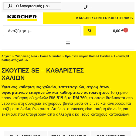
Μετάβαση
Ο λογαριασμός μου
210 4617070
στο
περιεχόμενο
KÄRCHER CENTER KALOTERAKIS
Search
0
0,00
€
Cart
...
ONLINE SHOP
Αρχική
>
Υπηρεσίες-Νέα
>
Home & Garden
>
Προϊοντα σειράς Home & Garden
> Σκούπες SE –
Καθαριστές χαλιών
HOME & GARDEN
ΣΚΟΎΠΕΣ SE – ΚΑΘΑΡΙΣΤΈΣ
ΧΑΛΙΏΝ
PROFESSIONAL
Υγιεινός καθαρισμός χαλιών, ταπετσαριών, στρωμάτων,
υφασμάτινων επιφανειών και καθισμάτων αυτοκινήτου.
Το χημικό
ΑΞΕΣΟΥΑΡ
spray καθαρισμού χαλιών
RM 519
ή το
RM 760
, τα οποία διαλύονται στο
νερό και στη συνέχεια εισχωρούν βαθιά μέσα στις ίνες και αναρροφάται
ΚΑΘΑΡΙΣΤΙΚΑ
μαζί με το διαλυμένο ρύπο. Αυτές οι συσκευές είναι ακόμη ιδανικές για
εκείνους που υποφέρουν από αλλεργίες και τους κατόχους κατοικιδίων.
ΥΠΗΡΕΣΙΕΣ-ΝΕΑ-ΛΥΣΕΙΣ