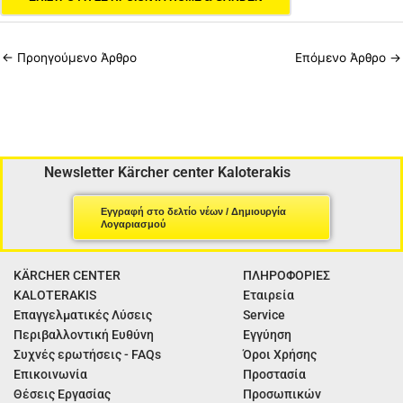
←
Προηγούμενο Άρθρο
Επόμενο Άρθρο
→
Newsletter Kärcher center Kaloterakis
Εγγραφή στο δελτίο νέων / Δημιουργία
Λογαριασμού
KÄRCHER CENTER
ΠΛΗΡΟΦΟΡΙΕΣ
KALOTERAKIS
Εταιρεία
Επαγγελματικές Λύσεις
Service
Περιβαλλοντική Ευθύνη
Εγγύηση
Συχνές ερωτήσεις - FAQs
Όροι Χρήσης
Επικοινωνία
Προστασία
Θέσεις Εργασίας
Προσωπικών