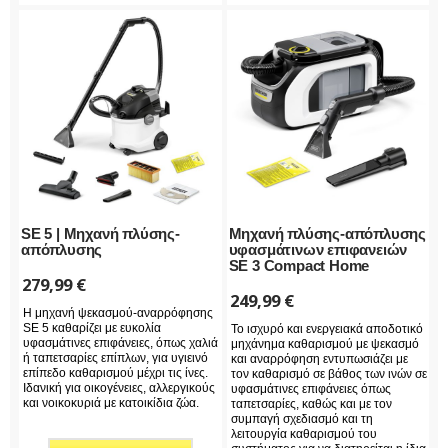
SE 5 | Μηχανή πλύσης-
Μηχανή πλύσης-απόπλυσης
απόπλυσης
υφασμάτινων επιφανειών
SE 3 Compact Home
279,99
€
249,99
€
Η μηχανή ψεκασμού-αναρρόφησης
SE 5 καθαρίζει με ευκολία
Το ισχυρό και ενεργειακά αποδοτικό
υφασμάτινες επιφάνειες, όπως χαλιά
μηχάνημα καθαρισμού με ψεκασμό
ή ταπετσαρίες επίπλων, για υγιεινό
και αναρρόφηση εντυπωσιάζει με
επίπεδο καθαρισμού μέχρι τις ίνες.
τον καθαρισμό σε βάθος των ινών σε
Ιδανική για οικογένειες, αλλεργικούς
υφασμάτινες επιφάνειες όπως
και νοικοκυριά με κατοικίδια ζώα.
ταπετσαρίες, καθώς και με τον
συμπαγή σχεδιασμό και τη
λειτουργία καθαρισμού του