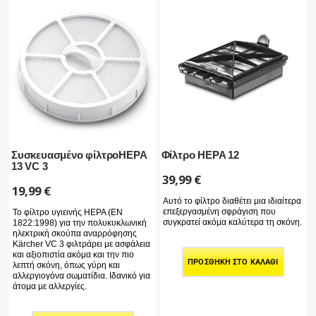
Συσκευασμένο φίλτροHEPA
Φίλτρο HEPA 12
13 VC 3
39,99
€
19,99
€
Αυτό το φίλτρο διαθέτει μια ιδιαίτερα
επεξεργασμένη σφράγιση που
Το φίλτρο υγιεινής HEPA (EN
συγκρατεί ακόμα καλύτερα τη σκόνη.
1822:1998) για την πολυκυκλωνική
ηλεκτρική σκούπα αναρρόφησης
Kärcher VC 3 φιλτράρει με ασφάλεια
και αξιοπιστία ακόμα και την πιο
ΠΡΟΣΘΉΚΗ ΣΤΟ ΚΑΛΆΘΙ
λεπτή σκόνη, όπως γύρη και
αλλεργιογόνα σωματίδια. Ιδανικό για
άτομα με αλλεργίες.