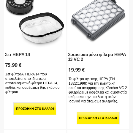
Σετ HEPA 14
Συσκευασμένο φίλτρο HEPA
13 VC 2
75,99
€
19,99
€
Σετ φίλτρων HEPA 14 που
αποτελείται από ιδιαίτερα
Το φίλτρο υγιεινής HEPA (EN
αποτελεσματικό φίλτρο HEPA 14,
1822:1998) για την ηλεκτρική
καθώς και συμβατική θήκη κύριου
σκούπα αναρρόφησης Kärcher VC 2
φίλτρου.
φιλτράρει με ασφάλεια και αξιοπιστία
ακόμα και την πιο λεπτή σκόνη.
Ιδανικό για άτομα με αλλεργίες.
ΠΡΟΣΘΉΚΗ ΣΤΟ ΚΑΛΆΘΙ
ΠΡΟΣΘΉΚΗ ΣΤΟ ΚΑΛΆΘΙ