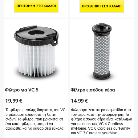
ΠΡΟΣΘΉΚΗ ΣΤΟ ΚΑΛΆΘΙ
ΠΡΟΣΘΉΚΗ ΣΤΟ ΚΑΛΆΘΙ
Φίλτρο για VC 5
Φίλτρο εισόδου αέρα
19,99
€
14,99
€
Το φίλτρο μεγάλης διάρκειας του VC
Φιλτράρει λεπτότερα σωματίδια από
5 φιλτράρει αξιόπιστα τη λεπτή
τον αέρα κατά την αναρρόφηση: Το
σκόνη. Το φίλτρο, που βρίσκεται σε
φίλτρο εισόδου αέρα είναι κατάλληλο
ένα κουτί φίλτρου, μπορεί να
για τις συσκευές VC 4 Cordless
αφαιρεθεί και να καθαριστεί εύκολα.
myHome, VC 6 Cordless ourFamily
και VC 7 Cordless yourMax.