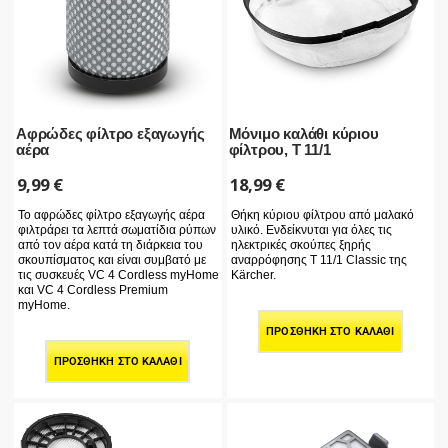
Αφρώδες φίλτρο εξαγωγής
Μόνιμο καλάθι κύριου
αέρα
φίλτρου, T 11/1
9,99
€
18,99
€
Το αφρώδες φίλτρο εξαγωγής αέρα
Θήκη κύριου φίλτρου από μαλακό
φιλτράρει τα λεπτά σωματίδια ρύπων
υλικό. Ενδείκνυται για όλες τις
από τον αέρα κατά τη διάρκεια του
ηλεκτρικές σκούπες ξηρής
σκουπίσματος και είναι συμβατό με
αναρρόφησης T 11/1 Classic της
τις συσκευές VC 4 Cordless myHome
Kärcher.
και VC 4 Cordless Premium
myHome.
ΠΡΟΣΘΉΚΗ ΣΤΟ ΚΑΛΆΘΙ
ΠΡΟΣΘΉΚΗ ΣΤΟ ΚΑΛΆΘΙ