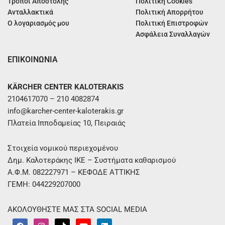
Τρόποι Αποστολής
Πολιτική Cookies
Ανταλλακτικά
Πολιτική Απορρήτου
Ο λογαριασμός μου
Πολιτική Επιστροφών
Ασφάλεια Συναλλαγών
ΕΠΙΚΟΙΝΩΝΙΑ
KÄRCHER CENTER KALOTERAKIS
2104617070 – 210 4082874
info@karcher-center-kaloterakis.gr
Πλατεία Ιπποδαμείας 10, Πειραιάς
Στοιχεία νομικού περιεχομένου
Δημ. Καλοτεράκης ΙΚΕ – Συστήματα καθαρισμού
Α.Φ.Μ. 082227971 – ΚΕΦΟΔΕ ΑΤΤΙΚΗΣ
ΓΕΜΗ: 044229207000
ΑΚΟΛΟΥΘΗΣΤΕ ΜΑΣ ΣΤΑ SOCIAL MEDIA
F
I
T
Y
L