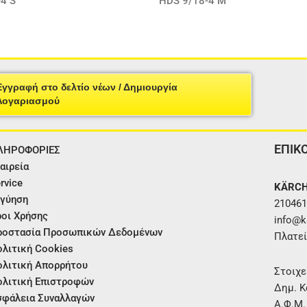
4 S
HDS 9/18-4 M
Εγγραφή στο δελτίο νέων / Δημιουργία
Λογαριασμού
ΕΠΙΚ
ΛΗΡΟΦΟΡΙΕΣ
αιρεία
rvice
KÄRCH
γύηση
210461
οι Χρήσης
info@ka
ροστασία Προσωπικών Δεδομένων
Πλατεί
λιτική Cookies
λιτική Απορρήτου
Στοιχε
λιτική Επιστροφών
Δημ. Κ
φάλεια Συναλλαγών
Α.Φ.Μ