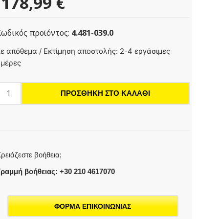
178,99
€
Κωδικός προϊόντος:
4.481-039.0
Αρθρωτός
ε απόθεμα / Εκτίμηση αποστολής: 2-4 εργάσιμες
ύνδεσμος
ημέρες
ια
υψηλή
ΠΡΟΣΘΉΚΗ ΣΤΟ ΚΑΛΆΘΙ
ίεση
οσότητα
ρειάζεστε βοήθεια;
ραμμή βοήθειας: +30 210 4617070
ΦΟΡΜΑ ΕΠΙΚΟΙΝΩΝΙΑΣ