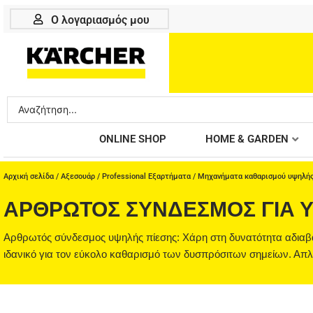
Μετάβαση
Ο λογαριασμός μου
στο
περιεχόμενο
Search
...
ONLINE SHOP
HOME & GARDEN
Αρχική σελίδα
/
Αξεσουάρ
/
Professional Εξαρτήματα
/
Μηχανήματα καθαρισμού υψηλής
ΑΡΘΡΩΤΌΣ ΣΎΝΔΕΣΜΟΣ ΓΙΑ 
Αρθρωτός σύνδεσμος υψηλής πίεσης: Χάρη στη δυνατότητα αδιαβάθμ
ιδανικό για τον εύκολο καθαρισμό των δυσπρόσιτων σημείων. Απ