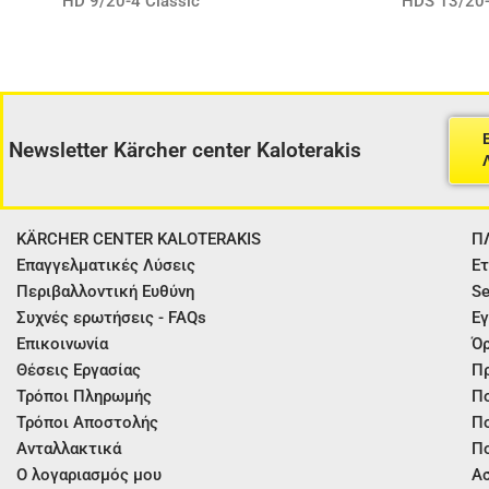
HD 9/20-4 Classic
HDS 13/20-
Newsletter Kärcher center Kaloterakis
KÄRCHER CENTER KALOTERAKIS
Π
Επαγγελματικές Λύσεις
Ετ
Περιβαλλοντική Ευθύνη
Se
Συχνές ερωτήσεις - FAQs
Εγ
Επικοινωνία
Όρ
Θέσεις Εργασίας
Π
Τρόποι Πληρωμής
Πο
Τρόποι Αποστολής
Πο
Ανταλλακτικά
Πο
Ο λογαριασμός μου
Ασ