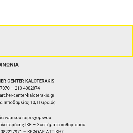
ΟΙΝΩΝΙΑ
ER CENTER KALOTERAKIS
7070 – 210 4082874
rcher-center-kaloterakis.gr
α Ιπποδαμείας 10, Πειραιάς
ία νομικού περιεχομένου
αλοτεράκης ΙΚΕ – Συστήματα καθαρισμού
. 082227971 – ΚΕΦΟΔΕ ΑΤΤΙΚΗΣ