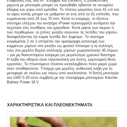
επιφάνειες έως 550 m². Ελαφριά και ευέλικτη, η χλοοκοπτική
μηχανή με μπαταρία μπορεί να προωθηθεί αβίαστα σε ανώμαλο
έδαφος και γύρω από εμπόδια. Το πλάτος εργασίας είναι 41 cm και
το ύψος κοπής μπορεί να ρυθμιστεί σε ένα από τα έξι επίπεδα, που
κυμαίνονται από 25 έως 70 mm. Κατά το κούρεμα, το έξυπνο
σύστημα ελέγχου του κινητήρα iPower προσαρμόζει αυτόματα την
ταχύτητα στις συνθήκες του γρασιδιού. Κατά μήκος των άκρων ή
των περιθωρίων, οι χτένες γκαζόν ισιώνουν τις λεπίδες του χόρτου,
διασφαλίζοντας ότι καμία λεπίδα δεν ξεφεύγει. Το σύστημα
κουρέματος 2 σε 1 επιτρέπει την ομοιόμορφη κατανομή των
κομμένων χόρτων στο γκαζόν ως φυσικό λίπασμα ή τη συλλογή
τους στο μεγάλο δοχείο συλλογής χόρτων χωρητικότητας 45 λίτρων
– για μη διακοπτόμενο κούρεμα για μεγαλύτερο χρονικό διάστημα.
Η λαβή του οδηγού είναι τηλεσκοπική για άνετη, εργονομική θέση
εργασίας. Το πτυσσόμενο πλαίσιο καταλαμβάνει πολύ μικρό χώρο
όταν αποθηκεύεται. Υπάρχει μια μεγάλη, ανθεκτική λαβή για τη
μεταφορά σε σκάλες και πάνω από σκαλοπάτια. Η διπλή μπαταρία
του LMO 5-18 είναι συμβατή με την πλατφόρμα μπαταριών Kärcher
Battery Power 18 V.
ΧΑΡΑΚΤΗΡΙΣΤΙΚΑ ΚΑΙ ΠΛΕΟΝΕΚΤΗΜΑΤΑ