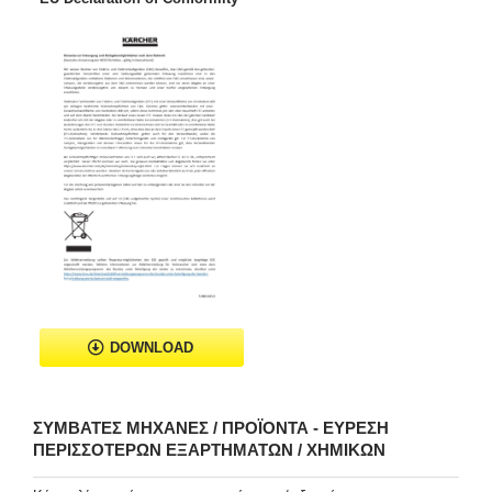
DOWNLOAD
ΣΥΜΒΑΤΈΣ ΜΗΧΑΝΈΣ / ΠΡΟΪΌΝΤΑ - ΕΎΡΕΣΗ
ΠΕΡΙΣΣΌΤΕΡΩΝ ΕΞΑΡΤΗΜΆΤΩΝ / ΧΗΜΙΚΏΝ