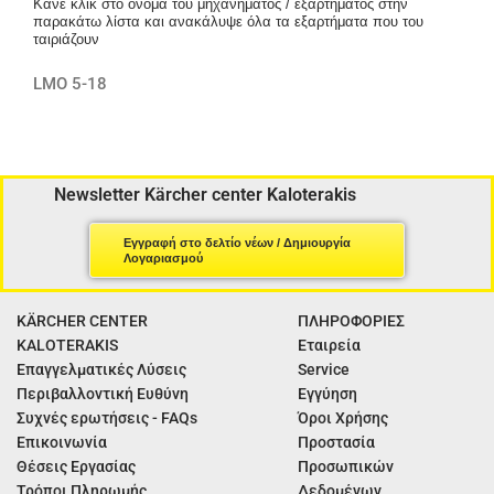
Κάνε κλίκ στο όνομα του μηχανήματος / εξαρτήματος στην
παρακάτω λίστα και ανακάλυψε όλα τα εξαρτήματα που του
ταιριάζουν
LMO 5-18
Newsletter Kärcher center Kaloterakis
Εγγραφή στο δελτίο νέων / Δημιουργία
Λογαριασμού
KÄRCHER CENTER
ΠΛΗΡΟΦΟΡΙΕΣ
KALOTERAKIS
Εταιρεία
Επαγγελματικές Λύσεις
Service
Περιβαλλοντική Ευθύνη
Εγγύηση
Συχνές ερωτήσεις - FAQs
Όροι Χρήσης
Επικοινωνία
Προστασία
Θέσεις Εργασίας
Προσωπικών
Τρόποι Πληρωμής
Δεδομένων