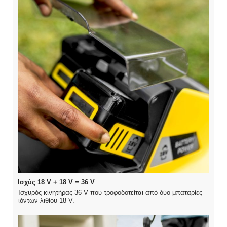
Ισχύς 18 V + 18 V = 36 V
Ισχυρός κινητήρας 36 V που τροφοδοτείται από δύο μπαταρίες
ιόντων λιθίου 18 V.