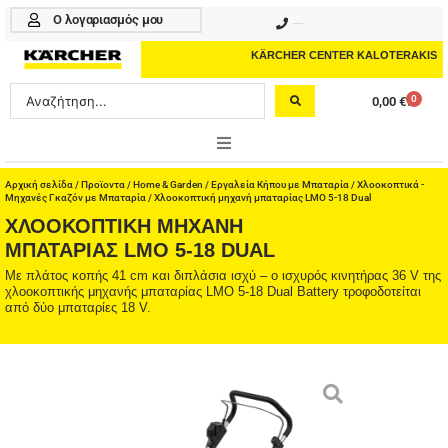
Μετάβαση
Ο λογαριασμός μου
210 4617070
στο
περιεχόμενο
KÄRCHER CENTER KALOTERAKIS
Search
0
0,00
€
Cart
...
ONLINE SHOP
Αρχική σελίδα
/
Προϊοντα
/
Home & Garden
/
Εργαλεία Κήπου με Μπαταρία
/
Χλοοκοπτικά -
Μηχανές Γκαζόν με Μπαταρία
/ Χλοοκοπτική μηχανή μπαταρίας LMO 5-18 Dual
ΧΛΟΟΚΟΠΤΙΚΉ ΜΗΧΑΝΉ
HOME & GARDEN
ΜΠΑΤΑΡΊΑΣ LMO 5-18 DUAL
PROFESSIONAL
Με πλάτος κοπής 41 cm και διπλάσια ισχύ – ο ισχυρός κινητήρας 36 V της
χλοοκοπτικής μηχανής μπαταρίας LMO 5-18 Dual Battery τροφοδοτείται
από δύο μπαταρίες 18 V.
ΑΞΕΣΟΥΑΡ
ΚΑΘΑΡΙΣΤΙΚΑ
ΥΠΗΡΕΣΙΕΣ-ΝΕΑ-ΛΥΣΕΙΣ