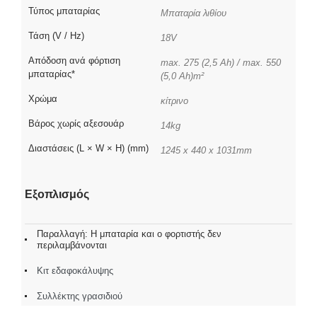
Τύπος μπαταρίας
Μπαταρία λιθίου
Τάση (V / Hz)
18V
Απόδοση ανά φόρτιση
max. 275 (2,5 Ah) / max. 550
μπαταρίας*
(5,0 Ah)m²
Χρώμα
κίτρινο
Βάρος χωρίς αξεσουάρ
14kg
Διαστάσεις (L × W × H) (mm)
1245 x 440 x 1031mm
Εξοπλισμός
Παραλλαγή: Η μπαταρία και ο φορτιστής δεν
περιλαμβάνονται
Κιτ εδαφοκάλυψης
Συλλέκτης γρασιδιού