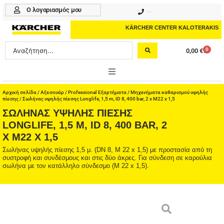
Μετάβαση
Ο λογαριασμός μου
210 4617070
στο
περιεχόμενο
KÄRCHER CENTER KALOTERAKIS
Search
0
0,00
€
Cart
...
ONLINE SHOP
Αρχική σελίδα
/
Αξεσουάρ
/
Professional Εξαρτήματα
/
Μηχανήματα καθαρισμού υψηλής
πίεσης
/ Σωλήνας υψηλής πίεσης Longlife, 1,5 m, ID 8, 400 bar, 2 x M22 x 1,5
ΣΩΛΉΝΑΣ ΥΨΗΛΉΣ ΠΊΕΣΗΣ
HOME & GARDEN
LONGLIFE, 1,5 M, ID 8, 400 BAR, 2
X M22 X 1,5
PROFESSIONAL
Σωλήνας υψηλής πίεσης 1,5 μ. (DN 8, M 22 x 1,5) με προστασία από τη
ΑΞΕΣΟΥΑΡ
συστροφή και συνδέσμους και στις δύο άκρες. Για σύνδεση σε καρούλια
σωλήνα με τον κατάλληλο σύνδεσμο (M 22 x 1,5).
ΚΑΘΑΡΙΣΤΙΚΑ
ΥΠΗΡΕΣΙΕΣ-ΝΕΑ-ΛΥΣΕΙΣ