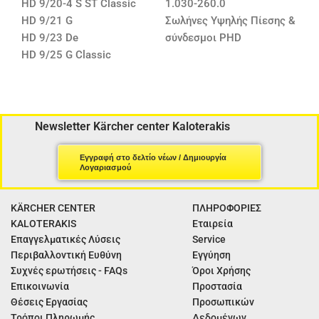
HD 9/20-4 S ST Classic
1.030-260.0
HD 9/21 G
Σωλήνες Υψηλής Πίεσης &
HD 9/23 De
σύνδεσμοι PHD
HD 9/25 G Classic
Newsletter Kärcher center Kaloterakis
Εγγραφή στο δελτίο νέων / Δημιουργία
Λογαριασμού
KÄRCHER CENTER
ΠΛΗΡΟΦΟΡΙΕΣ
KALOTERAKIS
Εταιρεία
Επαγγελματικές Λύσεις
Service
Περιβαλλοντική Ευθύνη
Εγγύηση
Συχνές ερωτήσεις - FAQs
Όροι Χρήσης
Επικοινωνία
Προστασία
Θέσεις Εργασίας
Προσωπικών
Τρόποι Πληρωμής
Δεδομένων